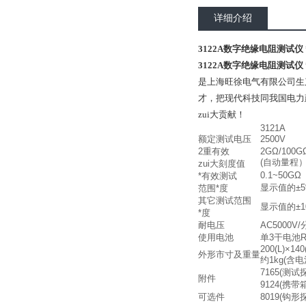
详细介绍
3122A数字绝缘电阻测试仪 
3122A数字绝缘电阻测试仪 
是上海旺徐电气有限公司生
才，把现代科技同我国电力
zui大贡献！
3121A
额定测试电压
2500V
2重有效
2GΩ/100G
(自动量程
zui大刻度值
0.1~50GΩ
*有效测试
显示值的±5
范围*度
其它测试范围
显示值的±1
*度
耐电压
AC5000V
使用电池
单3干电池R6P
200(L)×14
外形市寸及重量
约1kg(含电
7165(测试
附件
9124(携
可选件
8019(钩形