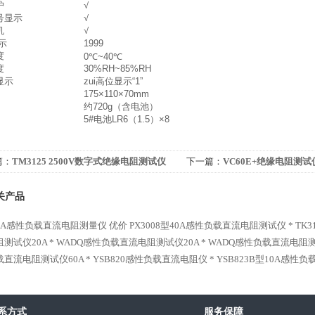
护
√
号显示
√
机
√
显示
1999
度
0℃~40℃
度
30%RH~85%RH
显示
zui高位显示“1”
175×110×70mm
约720g（含电池）
5#电池LR6（1.5）×8
篇：
TM3125 2500V数字式绝缘电阻测试仪
下一篇：
VC60E+绝缘电阻测试
关产品
-10A感性负载直流电阻测量仪 优价
PX3008型40A感性负载直流电阻测试仪 *
TK
测试仪20A *
WADQ感性负载直流电阻测试仪20A *
WADQ感性负载直流电阻测试
直流电阻测试仪60A *
YSB820感性负载直流电阻仪 *
YSB823B型10A感性
系方式
服务保障