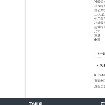
过载保
单位符
自动关
zui大
使用温
相对湿
超量程
尺寸
重量
电源
上一
优价
相
8813
直流电阻
感性负载
工作时间
联