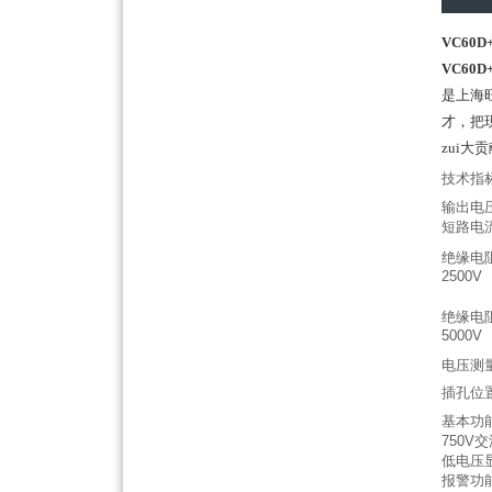
VC60
VC60
是上海
才，把
zui大
技术指
输出电
短路电
绝缘电
2500V
绝缘电
5000V
电压测
插孔位
基本功
750V
低电压
报警功