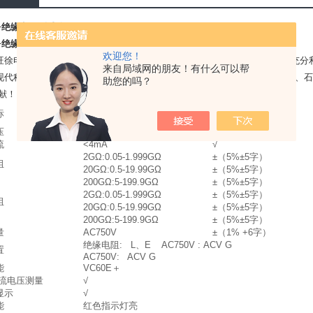
D+绝缘电阻测试仪 优价
D+绝缘电阻测试仪 优价
欢迎您！
旺徐电气有限公司生产经营的技术产品。公司遵循科技是*生产力的理论，充分
来自局域网的朋友！有什么可以帮
现代科技同我国电力建设、生产的实际情况相结合，愿为中国的冶金、电力、石
助您的吗？
贡献！
基本精度
标
量程
VC60E+
压
2500V/5000V
±10%
流
<4mA
√
2GΩ:0.05-1.999GΩ
±（5%±5字）
阻
20GΩ:0.5-19.99GΩ
±（5%±5字）
200GΩ:5-199.9GΩ
±（5%±5字）
2GΩ:0.05-1.999GΩ
±（5%±5字）
阻
20GΩ:0.5-19.99GΩ
±（5%±5字）
200GΩ:5-199.9GΩ
±（5%±5字）
量
AC750V
±（1% +6字）
绝缘电阻: L、E AC750V : ACV G
置
AC750V: ACV G
能
VC60E＋
交流电压测量
√
显示
√
能
红色指示灯亮