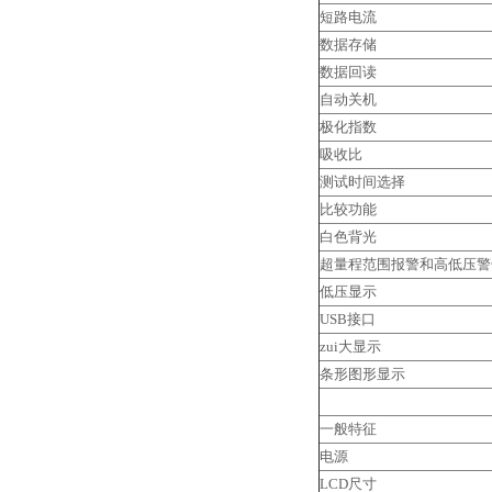
短路电流
数据存储
数据回读
自动关机
极化指数
吸收比
测试时间选择
比较功能
白色背光
超量程范围报警和高低压警
低压显示
USB接口
zui大显示
条形图形显示
一般特征
电源
LCD尺寸