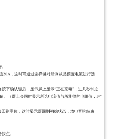
好。
值20A，这时可通过选择键对所测试品预置电流进行选
按下确认键后，显示屏上显示“正在充电”，过几秒钟之
值。（屏上会同时显示所选电流值与所测得的电阻值，I=“
表回到零位，这时显示屏回到初始状态，放电音响结束
分接点。