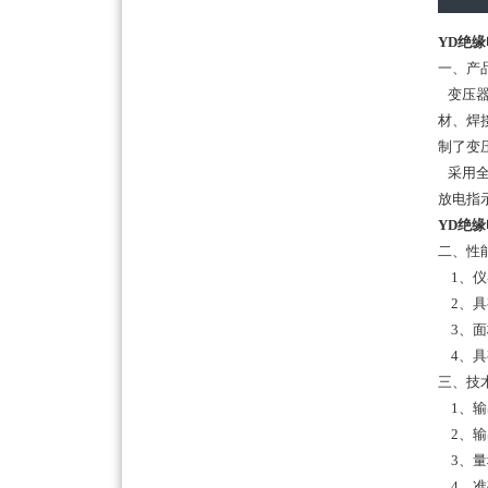
YD绝缘
一、产
变压器
材、焊
制了
变
采用全
放电指
YD绝缘
二、性
1、仪
2、具
3、面
4、具
三、技
1、输
2、输出
3、量
4、准确