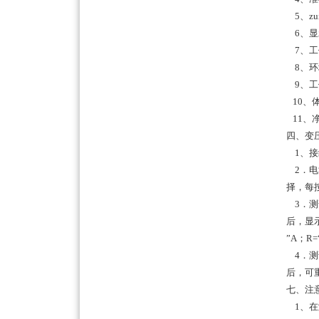
5、zu
6、显
7、工作
8、环
9、工作
10、体
11、净
四、变
1、接
2．电
择，每
3．测
后，显
”A；R=
4．测
后，可
七、注
1、在