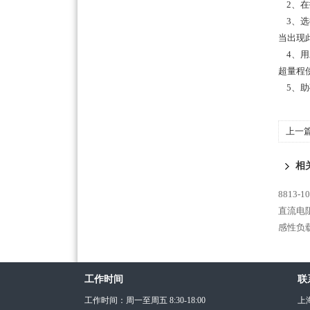
2、在
3、选
当出现
4、用
超量程
5、助
上一
相
8813
直流电阻
感性负载
工作时间
联
工作时间：周一至周五 8:30-18:00
上