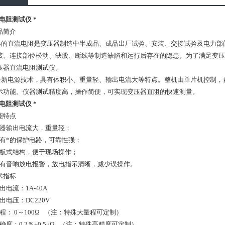
电阻测试仪 *
品简介
的直流电阻是变压器制造中半成品、成品出厂试验、安装、交接试验及电力部
接、连接部位松动、缺股、断线等制造缺陷和运行后存在的隐患。为了满足变压
压器直流电阻测试仪。
新电源技术，具有体积小、重量轻、输出电流大等特点。整机由单片机控制，
示功能。仪器测试精度高，操作简便，可实现变压器直阻的快速测量。
电阻测试仪 *
能特点
器输出电流大，重量轻；
有*的保护电路，可靠性强；
板式结构，便于现场操作；
有音响放电报警，放电指示清晰，减少误操作。
术指标
出电流：
1A-40A
电压：DC220V
程： 0～100Ω （注：特殊大量程可定制）
度：0.2％±0.5μΩ （注：特殊高精度可定制）