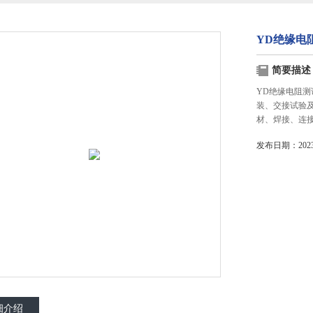
YD绝缘电阻
简要描述
YD绝缘电阻测
装、交接试验
材、焊接、连
发布日期：2023-
细介绍