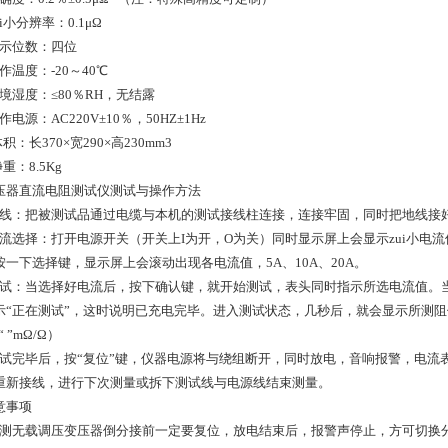
i小分辨率：0.1μΩ
示位数：四位
温度：-20～40℃
境湿度：≤80％RH，无结露
电源：AC220V±10％，50HZ±1Hz
积：长370×宽290×高230mm3
重：8.5Kg
压器直流电阻测试仪测试与操作方法
线：把被测试品通过电缆与本机的测试接线柱连接，连接牢固，同时把地线接
流选择：打开电源开关（开关上I为开，O为关）同时显示屏上会显示zui小电流
按一下选择键，显示屏上会滚动出现各电流值，5A、10A、20A。
试：当选择好电流后，按下确认键，就开始测试，表头同时指示所选电流值。当
示“正在测试”，这时说明已充电完毕。进入测试状态，几秒后，就会显示所测阻
“ ”mΩ/Ω）
试完毕后，按“复位”键，仪器电源将与绕组断开，同时放电，音响报警，电流
重新接线，进行下次测量或拆下测试线与电源线结束测量。
意事项
测无载调压变压器倒分接前一定要复位，放电结束后，报警声停止，方可切换