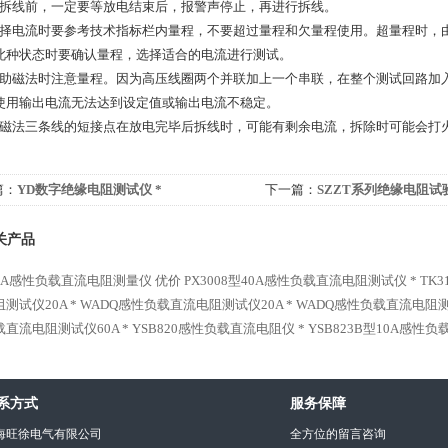
拆线前，一定要等放电结束后，报警声停止，再进行拆线。
择电流时要参考技术指标栏内量程，不要超过量程和欠量程使用。超量程时，由
此种状态时要确认量程，选择适合的电流进行测试。
助磁法时注意量程。因为高压线圈两个并联加上一个串联，在整个测试回路加入
使用输出电流无法达到设定值或输出电流不稳定。
磁法三条线的短接点在放电完毕后拆线时，可能有剩余电流，拆除时可能会打
篇：
YD数字绝缘电阻测试仪 *
下一篇：
SZZT系列绝缘电阻试验
关产品
-10A感性负载直流电阻测量仪 优价
PX3008型40A感性负载直流电阻测试仪 *
TK
测试仪20A *
WADQ感性负载直流电阻测试仪20A *
WADQ感性负载直流电阻测试
直流电阻测试仪60A *
YSB820感性负载直流电阻仪 *
YSB823B型10A感性
系方式
服务保障
海旺徐电气有限公司
全方位的留言咨询