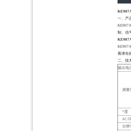
KE90
一、产
KE90
制、信
KE90
KE90
着潜在
二、技
输出电
测量
*度
AC/
分辨