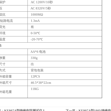
保护
AC 1200V/10秒
压
AC 8320V/5秒
阻抗
1000MΩ
大短路电流
1.3mA
背光
有
环境
0-50℃
温度
-20-70℃
格
AA*6 电池
净重
330g
尺寸
出
方式
背包包装
外箱容量
12PCS
外箱尺寸
46.5*38*22cm
11KG
外箱毛重
篇：
KE907A型绝缘电阻测试仪 *
下一篇：
KE907A型100V绝