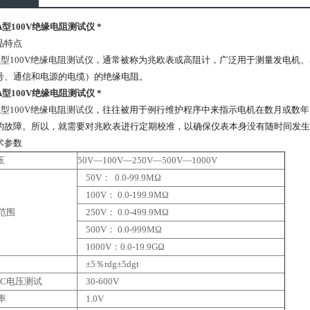
7A型100V绝缘电阻测试仪 *
品特点
7A型100V绝缘电阻测试仪
，通常被称为兆欧表或高阻计，广泛用于测量发电机、
号、通信和电源的电缆）的绝缘电阻。
7A型100V绝缘电阻测试仪 *
7A型100V绝缘电阻测试仪
，往往被用于例行维护程序中来指示电机在数月或数年
的故障。所以，就需要对兆欧表进行定期校准，以确保仪表本身没有随时间发生
术参数
压
50V—100V—250V—500V—1000V
50V： 0.0-99.9MΩ
100V： 0.0-199.9MΩ
范围
250V： 0.0-499.9MΩ
500V： 0.0-999MΩ
1000V：0.0-19.9GΩ
±5％rdg±5dgt
DC电压测试
30-600V
率
1.0V