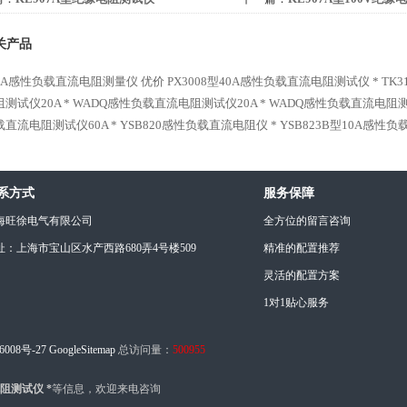
关产品
-10A感性负载直流电阻测量仪 优价
PX3008型40A感性负载直流电阻测试仪 *
TK
测试仪20A *
WADQ感性负载直流电阻测试仪20A *
WADQ感性负载直流电阻测试
直流电阻测试仪60A *
YSB820感性负载直流电阻仪 *
YSB823B型10A感性
系方式
服务保障
海旺徐电气有限公司
全方位的留言咨询
址：上海市宝山区水产西路680弄4号楼509
精准的配置推荐
灵活的配置方案
1对1贴心服务
6008号-27
GoogleSitemap
总访问量：
500955
电阻测试仪 *
等信息，欢迎来电咨询