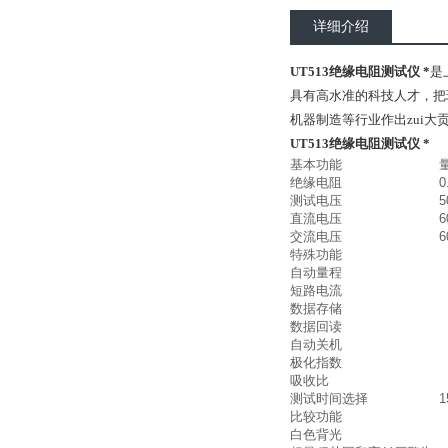
详细介绍
UT513绝缘电阻测试仪 *
是
具有高水准的科技人才，把
机器制造等行业作出zui大
UT513绝缘电阻测试仪 *
基本功能
绝缘电阻
0
测试电压
5
直流电压
6
交流电压
6
特殊功能
自动量程
短路电流
数据存储
数据回读
自动关机
极化指数
吸收比
测试时间选择
比较功能
白色背光