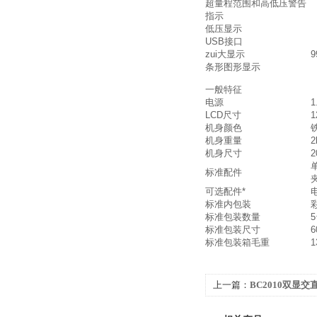
超量程范围和高低压警告
指示
低压显示
USB接口
zui大显示
9
条形图形显示
一般特征
电源
1
LCD尺寸
1
机身颜色
机身重量
2
机身尺寸
2
标准配件
可选配件*
标准内包装
标准包装数量
标准包装尺寸
6
标准包装箱毛重
1
上一篇：
BC2010双显
优价