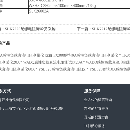
度
0оC～40оC≤75%RH
量
W×H×D:280mm×100mm×400mm /13kg
件
SLK26002A
篇：
SLK7220绝缘电阻测试仪 采购
下一篇：
SLK7212绝缘电阻测试
关产品
-10A感性负载直流电阻测量仪 优价
PX3008型40A感性负载直流电阻测试仪 *
TK
测试仪20A *
WADQ感性负载直流电阻测试仪20A *
WADQ感性负载直流电阻测试
直流电阻测试仪60A *
YSB820感性负载直流电阻仪 *
YSB823B型10A感性
系方式
服务保障
海旺徐电气有限公司
全方位的留言咨询
址：上海市宝山区水产西路680弄4号楼509
精准的配置推荐
灵活的配置方案
1对1贴心服务