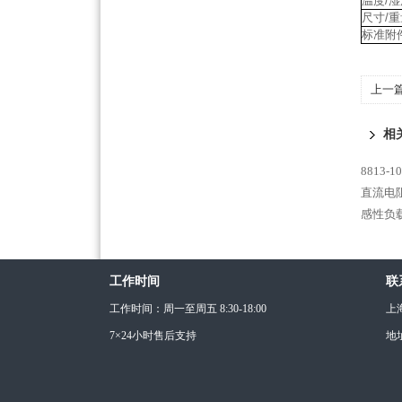
温度/湿
尺寸/重
标准附
上一
相
8813
直流电阻
感性负载
工作时间
联
工作时间：周一至周五 8:30-18:00
上
7×24小时售后支持
地