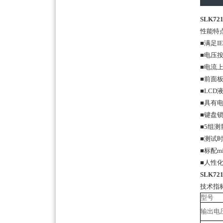
SLK7
性能特
■
满足
I
■
电压
■
电流
■
前面
■
LCD
■
具有
■
键盘
■
5
组测
■
测试
■
标配
m
■
人性
SLK7
技术指
型号
输出电