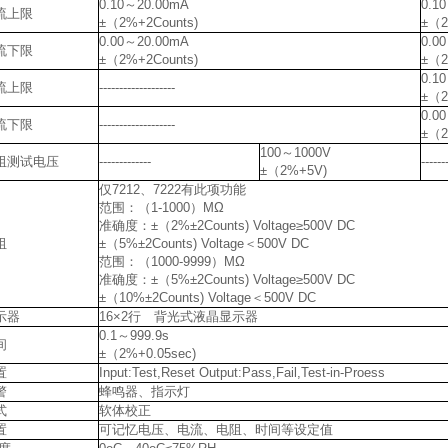
0.10～20.00mA
0.1
流上限
±（2%+2Counts)
±（2
0.00～20.00mA
0.0
流下限
±（2%+2Counts)
±（2
0.1
流上限
-------------------
±（2
0.0
流下限
-------------------
±（2
100～1000V
阻测试电压
-------------
------
±（2%+5V)
仅7212、7222有此项功能
范围：（1-1000）MΩ
准确度：±（2%±2Counts) Voltage≥500V DC
阻
±（5%±2Counts) Voltage＜500V DC
范围：（1000-9999）MΩ
准确度：±（5%±2Counts) Voltage≥500V DC
±（10%±2Counts) Voltage＜500V DC
示器
16×2行 背光式液晶显示器
0.1～999.9s
间
±（2%+0.05sec)
置
Input:Test,Reset Output:Pass,Fail,Test-in-Proess
警
蜂鸣器、指示灯
式
软体校正
置
可记忆电压、电流、电阻、时间等设定值