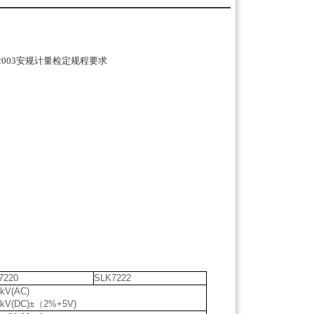
2003
安规计量检定规程要求
7220
SLK7222
kV(AC)
kV(DC)±（2%+5V)