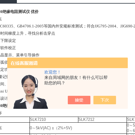
210绝缘电阻测试仪 优价
点
EC60335
、
GB4706.1-2005
等国内外安规标准测试；符合
JJG795-2004
、
JJG690-
按时间梯度上升，寻找分析击穿点
上下限设定
板软件校正
液晶显示、菜单引导操作
电弧侦测功能（
1-9
级）
锁定功能
欢迎您！
量记忆模式
来自局域网的朋友！有什么可以帮
助您的吗？
时间、电压、电流、电阻同时显示
ini USB
接口
化设计、操作简单
210绝缘电阻测试仪 优价
标
SLK7210
SLK7212
SLK
0～5
压
0～5kV(AC) ±（2%+5V)
0～6