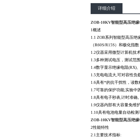
详细介绍
ZOB-10KV智能型高压绝缘
1概述
1.1 ZOB
系列智能型高压绝
（R60S/R15S）和极化
1.2
仪器采用微型计算机技术
1.3
多种测试电压，测试范
1.4
数字显示绝缘电阻(RX)
1.5
充电电流大,可对容性负
1.6
具有*的抗干扰性，读数
1.7
可靠的保护功能,实验中
1.8
具有电子秒表,计时准确
1.9
仪器内部有大容量免维护
1.10
具有电池电量自动检测
ZOB-10KV智能型高压绝缘
2性能特性
2.1
主要技术指标: