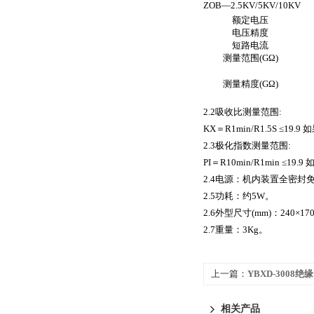
ZOB—2.5KV/5KV/10KV
额定电压
电压精度
短路电流
测量范围(GΩ)
测量精度(GΩ)
2.2
吸收比测量范围:
KX
＝R1min/R1.5S ≤19
2.3
极化指数测量范围:
PI
＝R10min/R1min ≤19
2.4
电源：机内装置全密封免维
2.5
功耗：约5W。
2.6
外型尺寸(mm)：240×170
2.7
重量：3Kg。
上一篇：
YBXD-3008
相关产品