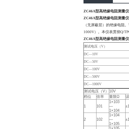
ZC46A型高绝缘电阻测量仪 
ZC46A型高绝缘电阻测量仪
（无屏蔽层）的绝缘电阻。
1000V）。
本仪表贯彻Q/TP
ZC46A型高绝缘电阻测量仪 
测试电压（V）
DC—10V
DC—50V
DC—100V
DC—500V
DC—1000V
测试电压（V）
10V
档位
倍率
量限Ω
1×103
1
101
—
±
1×104
1×104
2
102
—
±
1×105
1×105