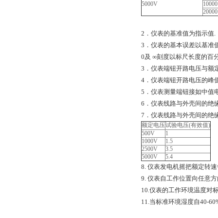
5000V
10000
20000
2．仪表的基准值为指示值.
3．仪表的基本误差以基准
0及 ∞刻度以标尺长度的百
3．仪表端钮开路电压与额
4．仪表端钮开路电压的峰值
5．仪表测量端钮接如中值
6．仪表线路与外壳间的绝缘
7．仪表线路与外壳间的绝缘电
额定电压
试验电压(有效值)
500V
1
1000V
1.5
2500V
3.5
5000V
5.4
8. 仪表发电机摇把额定转速
9. 仪表自工作位置向任意
10.仪表的工作环境温度对标
11.当标准环境湿度自40-