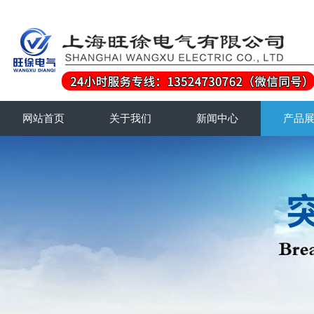
网站首页
关于我们
新闻中心
产品