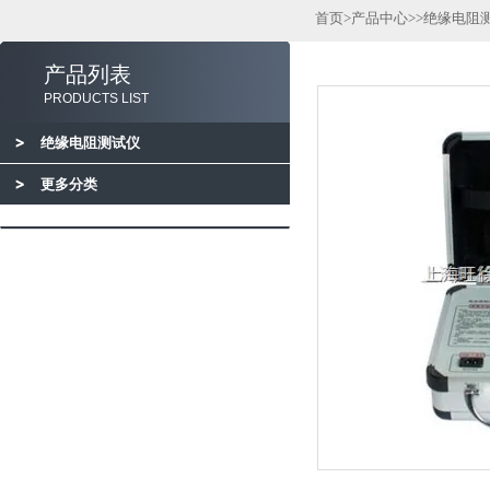
首页
>
产品中心
>>
绝缘电阻
产品列表
PRODUCTS LIST
绝缘电阻测试仪
更多分类