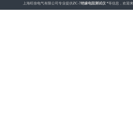
上海旺徐电气有限公司专业提供
ZC-7绝缘电阻测试仪 *
等信息，欢迎