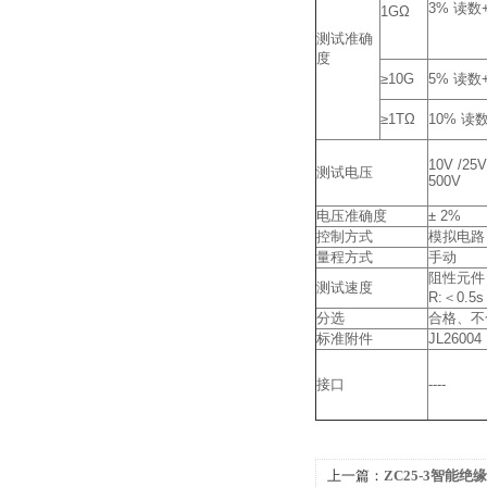
3% 读数+
1GΩ
测试准确
度
≥10G
5% 读数+
≥1TΩ
10% 读数
10V /25V
测试电压
500V
电压准确度
± 2%
控制方式
模拟电路
量程方式
手动
阻性元件：
测试速度
R:＜0.5s 
分选
合格、不
标准附件
JL26004
接口
----
上一篇：
ZC25-3智能绝