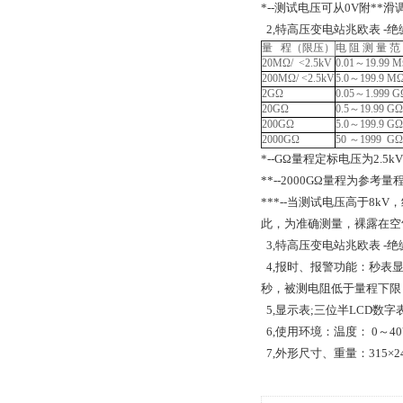
*--测试电压可从0V附**滑
2,特高压变电站兆欧表 -
量 程（限压）
电 阻 测 量 范
20MΩ/ <2.5kV
0.01～19.99 
200MΩ/ <2.5kV
5.0～199.9 M
2GΩ
0.05～1.999 G
20GΩ
0.5～19.99 GΩ
200GΩ
5.0～199.9 GΩ
2000GΩ
50 ～1999 GΩ
*--GΩ量程定标电压为2.5kV
**--2000GΩ量程为参
***--当测试电压高于8
此，为准确测量，裸露在空
3,特高压变电站兆欧表 -绝
4,报时、报警功能：秒表显
秒，被测电阻低于量程下限
5,显示表;三位半LCD数
6,使用环境：温度： 0～4
7,外形尺寸、重量：315×24