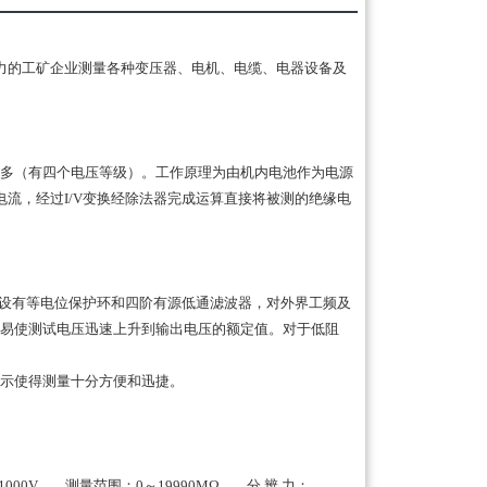
力的工矿企业测量各种变压器、电机、电缆、电器设备及
多（有四个电压等级）。工作原理为由机内电池作为电源
电流，经过I/V变换经除法器完成运算直接将被测的绝缘电
内设有等电位保护环和四阶有源低通滤波器，对外界工频及
很容易使测试电压迅速上升到输出电压的额定值。对于低阻
显示使得测量十分方便和迅捷。
000V。 测量范围：0～19990MΩ。 分 辨 力：