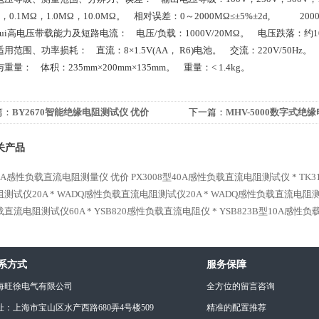
Ω，0.1MΩ，1.0MΩ，10.0MΩ。 相对误差：0～2000MΩ≤±5%±2d, 2000
出zui高电压带载能力及短路电流： 电压/负载：1000V/20MΩ。 电压跌落：约10
源适用范围、功率损耗： 直流：8×1.5V(AA， R6)电池。 交流：220V/50Hz。
积与重量： 体积：235mm×200mm×135mm。 重量：< 1.4kg。
篇：
BY2670智能绝缘电阻测试仪 优价
下一篇：
MHV-5000数字式绝
关产品
-10A感性负载直流电阻测量仪 优价
PX3008型40A感性负载直流电阻测试仪 *
TK
测试仪20A *
WADQ感性负载直流电阻测试仪20A *
WADQ感性负载直流电阻测试
直流电阻测试仪60A *
YSB820感性负载直流电阻仪 *
YSB823B型10A感性
系方式
服务保障
海旺徐电气有限公司
全方位的留言咨询
址：上海市宝山区水产西路680弄4号楼509
精准的配置推荐