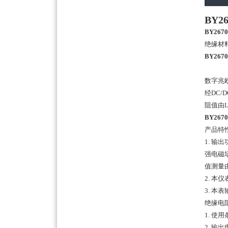
BY
BY26
绝缘材
BY26
数字兆
经DC
阻值由
BY26
产品特
1. 
强电磁
值测量
2. 
3. 
绝缘电
1. 使
2. 输