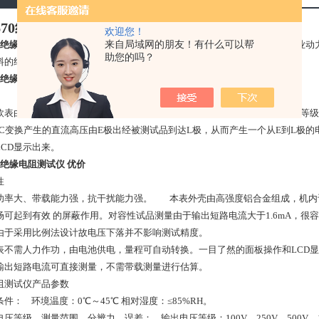
2670绝缘电阻测试仪
欢迎您！
来自局域网的朋友！有什么可以帮
70绝缘电阻测试仪
适合于电力电气行业，邮电通信部门以及利用电力作为工业动
助您的吗？
料的绝缘电阻。是各种电器设备保养、维修、试验和检定*的仪器。
70绝缘电阻测试仪 优价
欧表由中大规模集成电路组成。本表输出功率大，短路电流值高，输出电压等级
/DC变换产生的直流高压由E极出经被测试品到达L极，从而产生一个从E到L极的
LCD显示出来。
70绝缘电阻测试仪 优价
性
输出功率大、带载能力强，抗干扰能力强。 本表外壳由高强度铝合金组成，机
场可起到有效 的屏蔽作用。对容性试品测量由于输出短路电流大于1.6mA，
由于采用比例法设计故电压下落并不影响测试精度。
本仪表不需人力作功，由电池供电，量程可自动转换。一目了然的面板操作和LCD
本表输出短路电流可直接测量，不需带载测量进行估算。
阻测试仪产品参数
用条件： 环境温度：0℃～45℃ 相对湿度：≤85%RH。
出电压等级、测量范围、分辨力、误差： 输出电压等级：100V，250V，500V，1