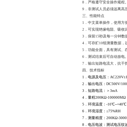
8．严格遵守安全操作规程
9．非测试人员必须远离高
三、性能特点
1．中文菜单操作，使用方
2．可实现绝缘电阻、吸收
3．保留15秒及每一分钟数
4．可存贮10组测量数据
5．功能全面，具有测试、
6．测试结束后可自动放电
7．输出短路电流大，抗干
四、技术指标
1．
电源及电压：
AC220V
±
2．
输出电压：
DC500V/100
3．
短路电流：＞3mA
4．
量程
200K
Ω
-100000MΩ
5．
环境温度：
-10
℃
--+40℃
6．
环境湿度：≤75%RH
7．
测量精度：
200K
Ω
-300
8．
电压电波：测试电压纹