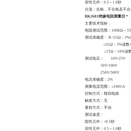
容性元件：0.5～1.0秒
分选：合格，不合格及不合
RK2681绝缘电阻测量仪 *
主要技术指标：
电阻测试范围：100KΩ～5
测试准确度： R<1GΩ：3%读
≥1GΩ：5%读数+0
≥1TΩ：10%读数+
测试电压： 10V/25V
50V/100V
250V/500V
电压准确度：2%
测量电流范围：≤100UA
控制方式：模拟电路
触发方式：无
量程方式：手动
测试速度：
阻性元件：<0.5秒
容性元件：0.5～1.0秒