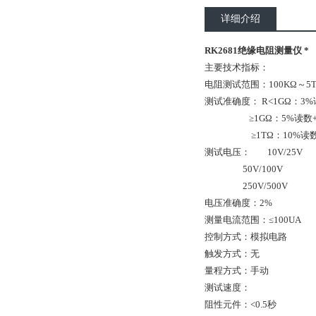
详细介绍
RK2681绝缘电阻测量仪 *
主要技术指标：
电阻测试范围：100KΩ～5
测试准确度： R<1GΩ：3%读
≥1GΩ：5%读数+0
≥1TΩ：10%读数+
测试电压： 10V/25V
50V/100V
250V/500V
电压准确度：2%
测量电流范围：≤100UA
控制方式：模拟电路
触发方式：无
量程方式：手动
测试速度：
阻性元件：<0.5秒