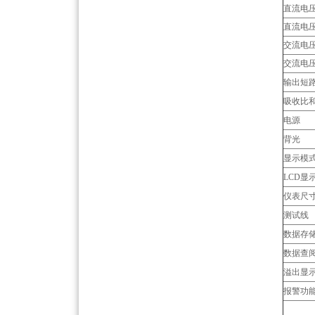
直流电
直流电
交流电
交流电
输出短
吸收比
电源
背光
显示模
LCD显
仪表尺
测试线
数据存
数据查
溢出显
报警功