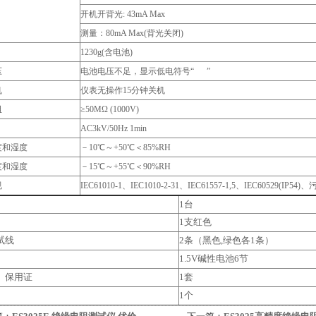
开机开背光: 43mA Max
测量：80mA Max(背光关闭)
1230g(含电池)
压
电池电压不足，显示低电符号“ ”
机
仪表无操作15分钟关机
阻
≥50MΩ (1000V)
AC3kV/50Hz 1min
度和湿度
－10℃～+50℃＜85%RH
度和湿度
－15℃～+55℃＜90%RH
规
IEC61010-1、IEC1010-2-31、IEC61557-1,5、IEC60529(IP54
1台
1支红色
试线
2条（黑色,绿色各1条）
1.5V碱性电池6节
、保用证
1套
1个