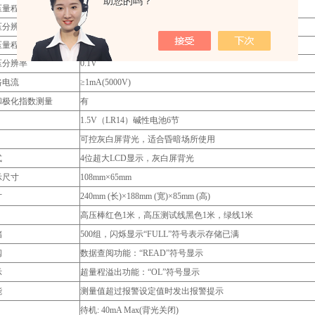
助您的吗？
压量程
0～1000V
压分辨率
0.1V
压量程
0～750V
压分辨率
0.1V
路电流
≥1mA(5000V)
和极化指数测量
有
1.5V（LR14）碱性电池6节
可控灰白屏背光，适合昏暗场所使用
式
4位超大LCD显示，灰白屏背光
示尺寸
108mm×65mm
寸
240mm (长)×188mm (宽)×85mm (高)
高压棒红色1米，高压测试线黑色1米，绿线1米
储
500组，闪烁显示“FULL”符号表示存储已满
阅
数据查阅功能：“READ”符号显示
示
超量程溢出功能：“OL”符号显示
能
测量值超过报警设定值时发出报警提示
待机: 40mA Max(背光关闭)