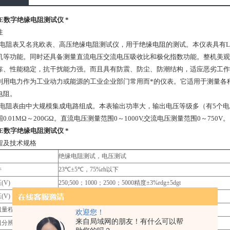
25E数字绝缘电阻测试仪 *
性
阻表又名兆欧表、高压绝缘电阻测试仪，用于绝缘电阻的测试。本仪表具有L
机等功能。同时还具备测量直流电压交流电压吸收比和极化指数功能。整机美观
靠、性能稳定，抗干扰能力强。而且具有防震、防尘、防潮结构，适应恶劣工作
利用电力作为工业动力或能源的工业企业部门常用而*的仪表。它适用于测量各
电阻。
阻表由中大规模集成电路组成。本表输出功率大，输出电压等级多（有5个电压等级
0.01MΩ～200GΩ。直流电压测量范围0～1000V,交流电压测量范围0～750V。
25E数字绝缘电阻测试仪 *
程及技术规格
绝缘电阻测试，电压测试
件
23℃±5℃，75%rh以下
(V)
250;500；1000；2500；5000精度±3%rdg±5dgt
(V)
额定电压×（1±10%）
阻量程（GΩ）
0.01MΩ～200GΩ精度±3%rdg±5dgt
欢迎您！
来自局域网的朋友！有什么可以帮
阻分辨率
0.01MΩ