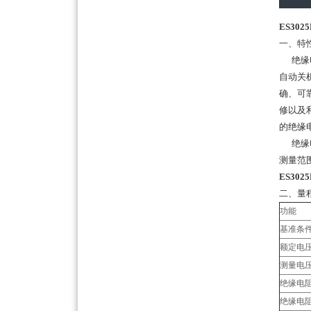
ES30
一、特
绝缘电
自动关
确、可
修以及
的绝缘
绝缘电
测量范围
ES30
二、量
功能
基准条
额定电压
测量电压
绝缘电
绝缘电