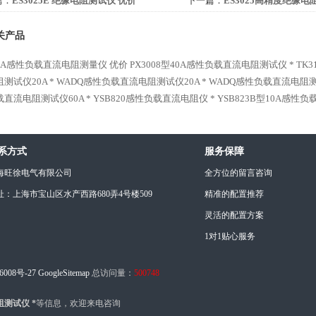
篇：
ES3025E 绝缘电阻测试仪 优价
下一篇：
ES3025高精度绝缘电
关产品
-10A感性负载直流电阻测量仪 优价
PX3008型40A感性负载直流电阻测试仪 *
TK
测试仪20A *
WADQ感性负载直流电阻测试仪20A *
WADQ感性负载直流电阻测试
直流电阻测试仪60A *
YSB820感性负载直流电阻仪 *
YSB823B型10A感性
系方式
服务保障
海旺徐电气有限公司
全方位的留言咨询
址：上海市宝山区水产西路680弄4号楼509
精准的配置推荐
灵活的配置方案
1对1贴心服务
6008号-27
GoogleSitemap
总访问量：
500748
阻测试仪 *
等信息，欢迎来电咨询