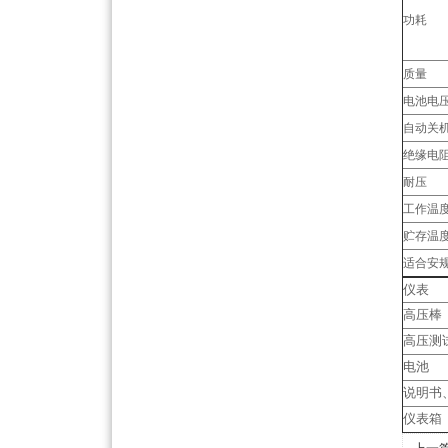
功耗
质量
电池电
自动关
绝缘电
耐压
工作温
贮存温
适合安
仪表
高压棒
高压测
电池
说明书
仪表箱