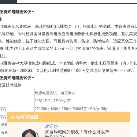
25便携式电阻测试仪 *
性
阻表又名兆欧表、高压绝缘电阻测试仪，用于绝缘电阻的测试。本仪表具有L
机等功能。同时还具备测量直流电压交流电压吸收比和极化指数功能。整机美观
靠、性能稳定，抗干扰能力强。而且具有防震、防尘、防潮结构，适应恶劣工作
利用电力作为工业动力或能源的工业企业部门常用而*的仪表。它适用于测量各
电阻。
阻表由中大规模集成电路组成。本表输出功率大，输出电压等级多（有5个电压等级
0.01MΩ～200GΩ。直流电压测量范围0～1000V,交流电压测量范围0～750V。
25便携式电阻测试仪 *
程及技术规格
绝缘电阻测试，电压测试
件
23℃±5℃，75%rh以下
(V)
250;500；1000；2500；5000精度±3%rdg±5dgt
(V)
额定电压×（1±10%）
阻量程（GΩ）
0.01MΩ～200GΩ精度±3%rdg±5dgt
欢迎您！
来自局域网的朋友！有什么可以帮
阻分辨率
0.01MΩ