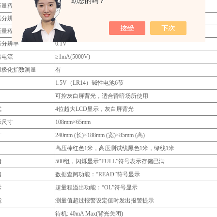
助您的吗？
压量程
0～1000V
压分辨率
0.1V
压量程
0～750V
压分辨率
0.1V
路电流
≥1mA(5000V)
和极化指数测量
有
1.5V（LR14）碱性电池6节
可控灰白屏背光，适合昏暗场所使用
式
4位超大LCD显示，灰白屏背光
示尺寸
108mm×65mm
寸
240mm (长)×188mm (宽)×85mm (高)
高压棒红色1米，高压测试线黑色1米，绿线1米
储
500组，闪烁显示“FULL”符号表示存储已满
阅
数据查阅功能：“READ”符号显示
示
超量程溢出功能：“OL”符号显示
能
测量值超过报警设定值时发出报警提示
待机: 40mA Max(背光关闭)