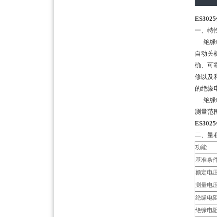
ES30
一、特
绝缘电
自动关
确、可
修以及
的绝缘
绝缘电
测量范围
ES30
二、量
功能
基准条
额定电压
测量电压
绝缘电
绝缘电