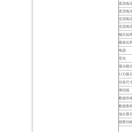
直流电
直流电
交流电
交流电
输出短
吸收比
电源
背光
显示模
LCD显
仪表尺
测试线
数据存
数据查
溢出显
报警功