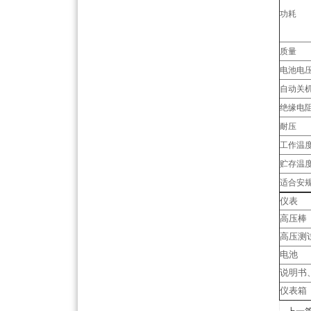
功耗
质量
电池电
自动关
绝缘电
耐压
工作温
贮存温
适合安
仪表
高压棒
高压测
电池
说明书
仪表箱