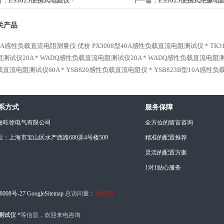
篇：
ES3025便携式电阻仪 *
下一篇：
ES3025便携式绝缘电
关产品
-10A感性负载直流电阻测量仪 优价
PX3008型40A感性负载直流电阻测试仪 *
TK
测试仪20A *
WADQ感性负载直流电阻测试仪20A *
WADQ感性负载直流电阻测试
直流电阻测试仪60A *
YSB820感性负载直流电阻仪 *
YSB823B型10A感性
系方式
服务保障
海旺徐电气有限公司
全方位的留言咨询
址：上海市宝山区水产西路680弄4号楼509
精准的配置推荐
灵活的配置方案
1对1贴心服务
6008号-27
GoogleSitemap
总访问量：
500538
测试仪 *
等信息，欢迎来电咨询