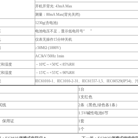
开机开背光: 43mA Max
测量：80mA Max(背光关闭)
1230g(含电池)
压
电池电压不足，显示低电符号“ ”
机
仪表无操作15分钟关机
阻
≥50MΩ (1000V)
AC3kV/50Hz 1min
度和湿度
－10℃～+50℃＜85%RH
度和湿度
－15℃～+55℃＜90%RH
规
IEC61010-1、IEC1010-2-31、IEC61557-1,5、IEC60529(IP54
1台
1支红色
试线
2条（黑色,绿色各1条）
1.5V碱性电池6节
、保用证
1套
1个