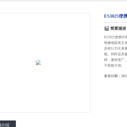
ES3025
简要描述
ES3025便携式
绝缘电阻表又
具有LCD大
能。同时还具
档，量程宽广
干扰能力强。
发布日期：2024-
细介绍