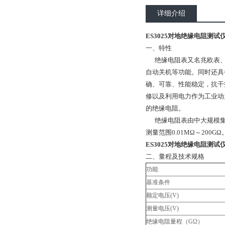
详细介绍
ES3025对地绝缘电阻测试仪
一、特性
绝缘电阻表又名兆欧表、高
自动关机等功能。同时还具
确、可靠、性能稳定，抗干
修以及利用电力作为工业动
的绝缘电阻。
绝缘电阻表由中大规模集成
测量范围0.01MΩ～200G
ES3025对地绝缘电阻测试仪
二、量程及技术规格
功能
基准条件
额定电压(V)
测量电压(V)
绝缘电阻量程（GΩ）