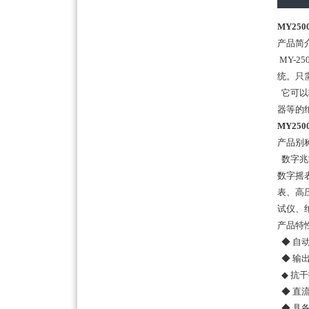
MY25
产品简
MY-
统。只
它可以
器等的
MY25
产品别
数字兆
数字摇
表、高
试仪、
产品特
◆ 自
◆ 输
◆ 抗
◆ 直
◆ 具