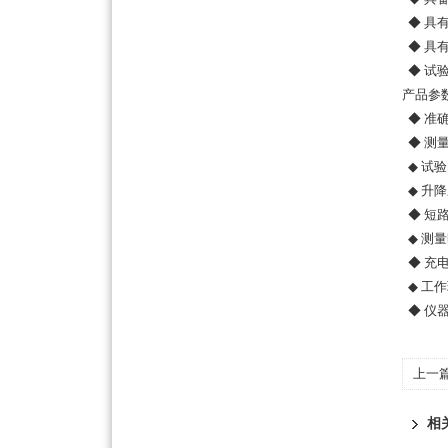
◆ 具
◆ 具
◆ 试
产品参
◆ 准确度
◆ 测量
◆ 试验
◆ 升
◆ 短路
◆ 测
◆ 充电电
◆ 工作
◆ 仪器
上一
相