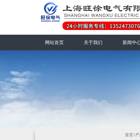
网站首页
关于我们
新闻中
首页
>
产