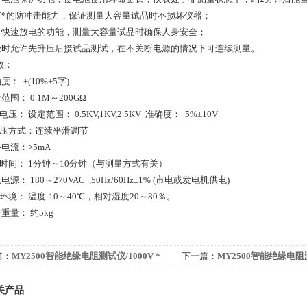
有*的防冲击能力，保证测量大容量试品时不损坏仪器；
有快速放电的功能，测量大容量试品时确保人身安全；
验时允许先升压后接试品测试，在不关断电源的情况下可连续测量。
数：
： ±(10%+5字)
范围： 0.1M～200GΩ
电压： 设定范围： 0.5KV,1KV,2.5KV 准确度： 5%±10V
降压方式：连续平滑调节
电流：>5mA
量时间： 1分钟～10分钟（与测量方式有关）
源： 180～270VAC ,50Hz/60Hz±1% (市电或发电机供电)
环境： 温度-10～40℃，相对湿度20～80％。
重量： 约5kg
篇：
MY2500智能绝缘电阻测试仪/1000V *
下一篇：
MY2500智能绝缘电阻
关产品