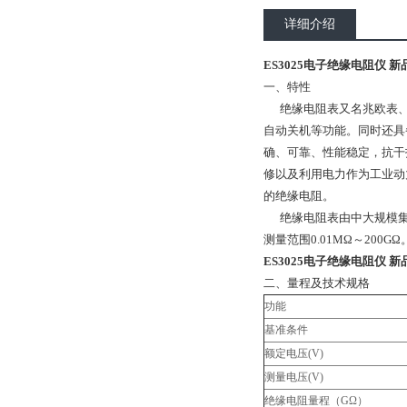
详细介绍
ES3025电子绝缘电阻仪 新
一、特性
绝缘电阻表又名兆欧表、高
自动关机等功能。同时还具
确、可靠、性能稳定，抗干
修以及利用电力作为工业动
的绝缘电阻。
绝缘电阻表由中大规模集成
测量范围0.01MΩ～200G
ES3025电子绝缘电阻仪 新
二、量程及技术规格
功能
基准条件
额定电压(V)
测量电压(V)
绝缘电阻量程（GΩ）