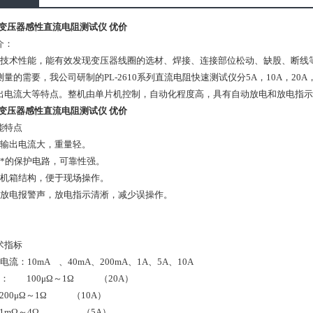
列变压器感性直流电阻测试仪 优价
介：
的技术性能，能有效发现变压器线圈的选材、焊接、连接部位松动、缺股、断线
测量的需要，我公司研制的PL-2610系列直流电阻快速测试仪分5A，10A，2
出电流大等特点。整机由单片机控制，自动化程度高，具有自动放电和放电指
列变压器感性直流电阻测试仪 优价
能特点
器输出电流大，重量轻。
有*的保护电路，可靠性强。
式机箱结构，便于现场操作。
有放电报警声，放电指示清淅，减少误操作。
术指标
电流：10mA 、40mA、200mA、1A、5A、10A
程： 100μΩ～1Ω （20A）
μΩ～1Ω （10A）
Ω～4Ω （5A）