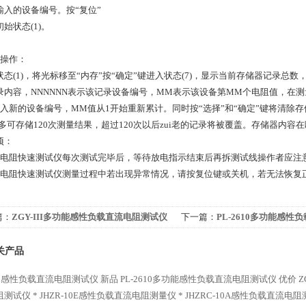
输入的设备编号。按“复位”
始状态(1)。
存操作：
态(1)，将光标移至“内存”按“确定”键进入状态(7)，显示当前存储器记录总数
录内容，NNNNNN表示该记录设备编号，MM表示该设备第MM个电阻值，在测
输入新的设备编号，MM值从1开始重新累计。同时按“选择”和“确定”键将清除存
ui多可存储120次测量结果，超过120次以后zui老的记录将被覆盖。存储器内
项：
流电阻快速测试仪每次测试完毕后，等待放电指示结束后再拆测试线操作者应注
流电阻快速测试仪测量过程中若出现异常情况，请按复位键或关机，若无法恢复
篇：
ZGY-III多功能感性负载直流电阻测试仪
下一篇：
PL-2610多功能感性
仪 优价
关产品
610感性负载直流电阻测试仪 新品
PL-2610多功能感性负载直流电阻测试仪 优价
Z
测试仪 *
JHZR-10E感性负载直流电阻测量仪 *
JHZRC-10A感性负载直流电阻