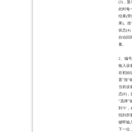
(3)
此时每
结果(
果)。
状态(
自动回
量。
2、编
输入设
在初始
置”按“
当前设
态(6
“选择”
到‘9’
找到所
键即输
下一位