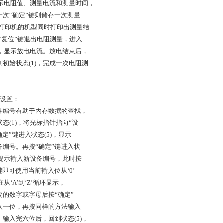
，显示电阻值、测量电流和测量时间，
一次“确定”键则储存一次测量
带打印机的机型同时打印出测量结
按“复位”键退出电阻测量，进入
4)，显示放电电流。放电结束后，
到初始状态(1)，完成一次电阻测
号设置：
备编号有助于内存数据的查找，
状态(1)，将光标指针指向“设
确定”键进入状态(5)，显示
备编号。再按“确定”键进入状
)，提示输入新设备编号，此时按
键即可使用当前输入位从‘0’
，在从‘A’到‘Z’循环显示，
要的数字或字母后按“确定”
入一位，再按同样的方法输入
，输入完六位后，回到状态(5)，