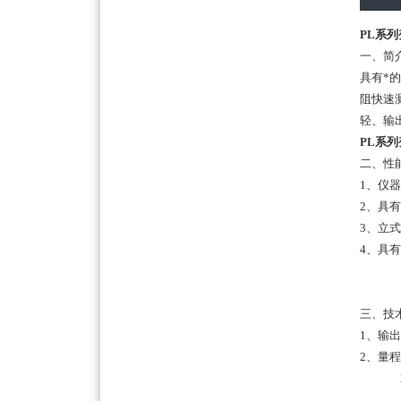
PL系
一、简
具有*
阻快速
轻、输
PL系
二、性
1、仪
2、具
3、立
4、具
三、技
1、输出
2、量
200
1m