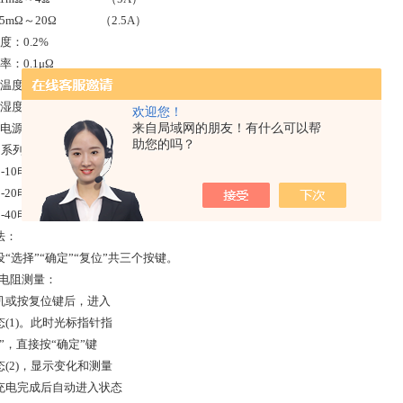
Ω～20Ω （2.5A）
度：0.2%
率：0.1μΩ
温度：0～40℃
湿度：≤90%RH，无结露
欢迎您！
来自局域网的朋友！有什么可以帮
电源：AC220V±10%，50HZ±1HZ
助您的吗？
610系列产品
610-10电流档位：10A 5A 2.5A 1A 测量范围：200μΩ-1Ω
610-20电流档位：20A 10A 5A 2.5A 测量范围：100μΩ-1Ω
610-40电流档位：40A 20A 10A 5A 测量范围：50μΩ-500mΩ
法：
“选择”“确定”“复位”共三个按键。
电阻测量：
机或按复位键后，进入
态(1)。此时光标指针指
”，直接按“确定”键
态(2)，显示变化和测量
充电完成后自动进入状态