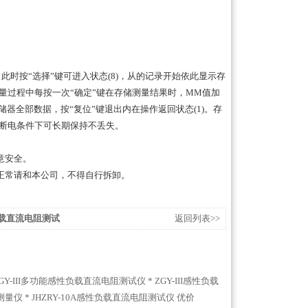
，此时按“选择”键可进入状态(8)，从的记录开始依此显示存
量过程中每按一次“确定”键在存储测量结果时，MM值加
储器全部数据，按“复位”键退出内在操作返回状态(1)。存
容在断电条件下可长期保持不丢失。
意安全。
正常请和本公司，不得自行拆卸。
负载直流电阻测试
返回列表>>
GY-III多功能感性负载直流电阻测试仪 *
ZGY-III感性负载
测量仪 *
JHZRY-10A感性负载直流电阻测试仪 优价