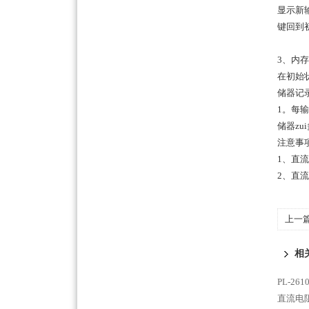
显示新
键回到初
3、内
在初始状
储器记
1。每
储器z
注意事
1、直
2、直
上一
*
相
PL-2
直流电阻