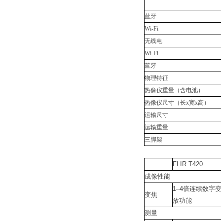
蓝牙
Wi-Fi
无线电
Wi-Fi
蓝牙
物理特征
热像仪重量（含电池）
热像仪尺寸（长
x
宽
x
高）
运输尺寸
运输重量
三脚架
FLIR T420
成像性能
1–4倍连续数字
变焦
放功能
测量