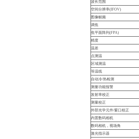
波长范围
空间分辨率
(IFOV)
图像帧频
调焦
焦平面阵列
(FPA)
精度
温差
点测温
区域测温
等温线
自动冷
/
热检测
测量功能报警
发射率校正
测量校正
外部光学元件
/
窗口校正
内置数码相机
数码相机，视场角
激光指示器