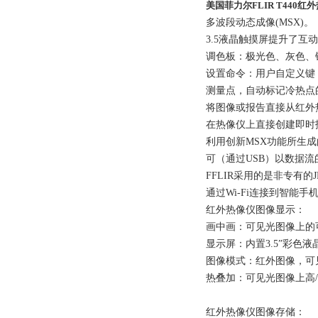
美国菲力尔FLIR T440红
多波段动态成像(MSX)。
3.5液晶触摸屏提升了互
调色板：极光色、灰色、
设置命令：用户自定义键
测量点，自动标记冷热点
将图像或报告直接从红外
在热像仪上直接创建即时
利用创新MSX功能所生
可（通过USB）以数据流
FFLIR采用的是非专有的J
通过Wi-Fi连接到智能手机
红外热像仪图像显示：
画中画：可见光图像上的
显示屏：内置3.5”彩色液晶触
图像模式：红外图像，可
热叠加：可见光图像上高
红外热像仪图像存储：