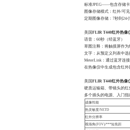
标准JPEG——包含存储
图像存储模式：红外/可
定期图像存储：7秒到24
美国
FLIR T440红外热像
语音：60秒（经蓝牙）
草图注释：将触摸屏作为
文字：从预定义列表中选
MeterLink：通过蓝牙连接E
在热像仪中生成包含红外图
美国
FLIR T440红外热像
硬质运输箱、带镜头的红外热
多个插头的电源、入门指
成像性能
热灵敏度
/NETD
红外分辨率
视场角
(FOV)/***
短焦距