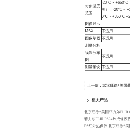
-20°C ~ +65
对象温度
围）：-20°C ~ +
范围
0°C ~ +350°C +
图像显示
MSX
不适用
图像草图
不适用
测量分析
线温分布
不适用
图
测量预设
不适用
上一篇：
武汉旺徐*美国菲力
像仪
相关产品
北京旺徐*美国菲力尔FLIR
菲力尔FLIR PS24热成像夜
E6红外热像仪
北京旺徐*美国