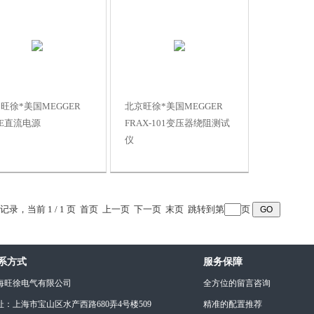
旺徐*美国MEGGER
北京旺徐*美国MEGGER
0E直流电源
FRAX-101变压器绕阻测试
仪
 条记录，当前 1 / 1 页 首页 上一页 下一页 末页 跳转到第
页
系方式
服务保障
海旺徐电气有限公司
全方位的留言咨询
址：上海市宝山区水产西路680弄4号楼509
精准的配置推荐