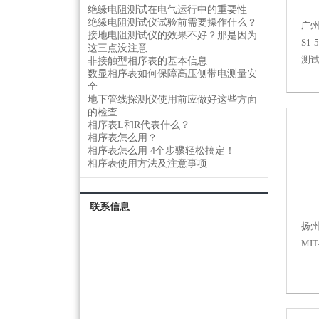
绝缘电阻测试在电气运行中的重要性
绝缘电阻测试仪试验前需要操作什么？
广州
接地电阻测试仪的效果不好？那是因为
S1
这三点没注意
测
非接触型相序表的基本信息
数显相序表如何保障高压侧带电测量安
全
地下管线探测仪使用前应做好这些方面
的检查
相序表L和R代表什么？
相序表怎么用？
相序表怎么用 4个步骤轻松搞定！
相序表使用方法及注意事项
联系信息
扬州
MI