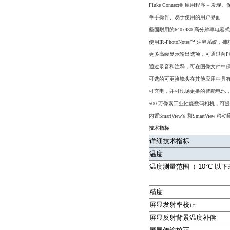
Fluke Connect® 应用程序 
单手操作、易于使用的用户界面
坚固耐用的640x480 高分辨率电
使用IR-PhotoNotes™ 注
更多高级显示输出选项，可通过向PC
通过录音和注释，可在图像文件中
可选的可更换镜头在其他应用中具
可充电，并可现场更换的智能电池，
500 万像素工业性能数码相机，可
内置SmartView® 和SmartVie
技术指标
详细技术指标
温度
温度测量范围（-10°C 以
精度
屏显发射率校正
屏显反射背景温度补偿