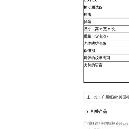
US FCC
振动测试仪
撞击
掉落
尺寸（高 x 宽 x 长）
重量（含电池）
壳体防护等级
保修期
建议的校准周期
支持的语言
上一篇：
广州旺徐*美国福禄克
热像仪
相关产品
广州旺徐*美国福禄克Fluke 