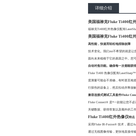
详细介绍
美国福禄克Fluke Ti400
福禄克Ti400红外热像仪配有La
美国福禄克Fluke Ti400
高性能，快速而轻松地排除故障
技术变化。我们zui不希望的就是让您
面向未来植根于它的基因之中。您
自动对焦功能。确保每一次都能获
Fluke Ti400 热像仪配有L
度测量可能会不准确，有时甚至相差2
行探伤的设备上，然后扣动并释放触
兼容连接式测试工具套件Fluke Conn
Fluke Connect® 是*一款能
关键数据、获得答复以及额外的工
Fluke Ti400红外热像仪
特点
采用Fluke IR-Fusion® 技术，
通过无线图像传输，更快地直接传输至您的PC