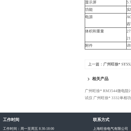
显示屏
5
功能
实
电源
A
咨
体积和重量
2
2
附件
详
上一篇：
广州旺徐* ST5
相关产品
广州旺徐* RM3544微电阻
试仪
广州旺徐* 3332单相
工作时间
联系方式
工作时间：周一至周五 8:30-18:00
上海旺徐电气有限公司