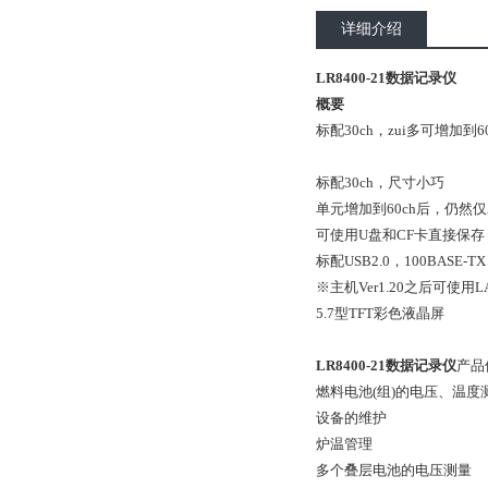
详细介绍
LR8400-21数据记录仪
概要
标配
30ch
，zui多可增加到
6
标配
30ch
，尺寸小巧
单元增加到
60ch
后，仍然仅
可使用
U
盘和
CF
卡直接保存
标配
USB2.0
，
100BASE-TX
※主机
Ver1.20
之后可使用
L
5.7
型
TFT
彩色液晶屏
LR8400-21数据记录仪
产品
燃料电池
(
组
)
的电压、温度
设备的维护
炉温管理
多个叠层电池的电压测量