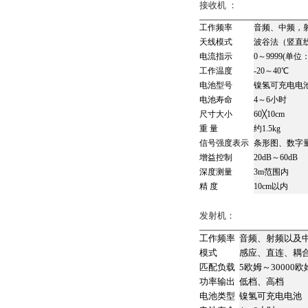
接收机 ：
工作频率
音频、中频，射
天线模式
波谷法（竖直
电流指示
0～9999(单位
工作温度
-20～40℃
电池型号
镍氢可充电电
电池寿命
4～6小时
尺寸大小
60╳10cm
重 量
约1.5kg
信号强度表示
条形图、数字量
增益控制
20dB～60dB
深度测量
3m范围内
精 度
10cm以内
发射机：
工作频率
音频、射频以及
模式
感应、直连、耦
匹配负载
5欧姆～30000欧
功率输出
低档、高档
电池类型
镍氢可充电电池