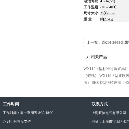
电池寿命
4～6小时
工作温度
-20～40℃
尺寸大小
25╳20cm
重 量
约2.5kg
上一篇：
ZK14-2008
相关产品
WX119-4型标准可调式高
（俯视）
WX119-8型兆
面）
SHZ-D型恒转速源（4
工作时间
联系方式
工作时间：周一至周五 8:30-18:00
上海旺徐电气有限公司
7×24小时售后支持
地址：上海市宝山区水产西