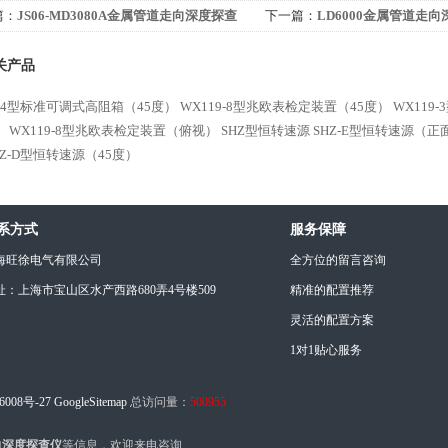
篇：
JS06-MD3080A金属管道走向深度探查
下一篇：
LD6000金属管道走
关产品
9-4型标准可调式高阻箱（45度）
WX119-8型兆欧表检定装置（45度）
WX119
）
WX119-8型兆欧表检定装置（俯视）
SHZ型恒转速源
SHZ-E型恒转速源（正
HZ-D型恒转速源（45度）
系方式
服务保障
海旺徐电气有限公司
全方位的留言咨询
址：上海市宝山区水产西路680弄4号楼509
精准的配置推荐
灵活的配置方案
1对1贴心服务
6008号-27
GoogleSitemap
总访问量：
500955
走向深度探查仪
等信息，欢迎来电咨询