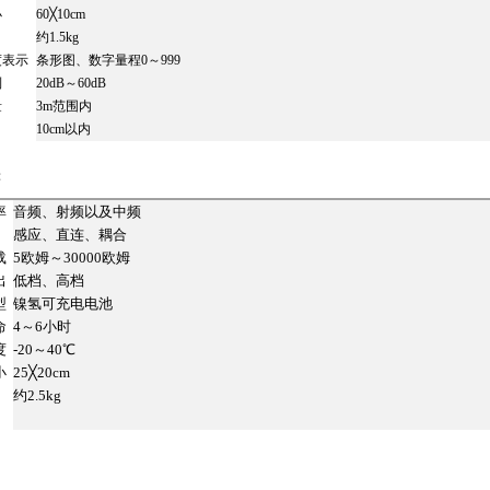
小
60╳10cm
约1.5kg
度表示
条形图、数字量程0～999
制
20dB～60dB
量
3m范围内
10cm以内
：
率
音频、射频以及中频
感应、直连、耦合
载
5欧姆～30000欧姆
出
低档、高档
型
镍氢可充电电池
命
4～6小时
度
-20～40℃
小
25╳20cm
约2.5kg