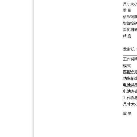
尺寸大
重 量
信号强
增益控
深度测
精 度
发射机
工作频
模式
匹配负
功率输
电池类
电池寿
工作温
尺寸大
重 量