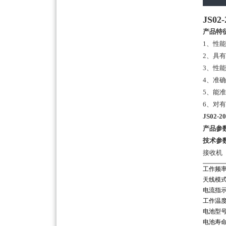
JS0
产品特
1、性
2、具
3、性
4、准
5、能
6、对
JS02
产品参
技术参
接收机 
工作频
天线模
电流指
工作温
电池型
电池寿