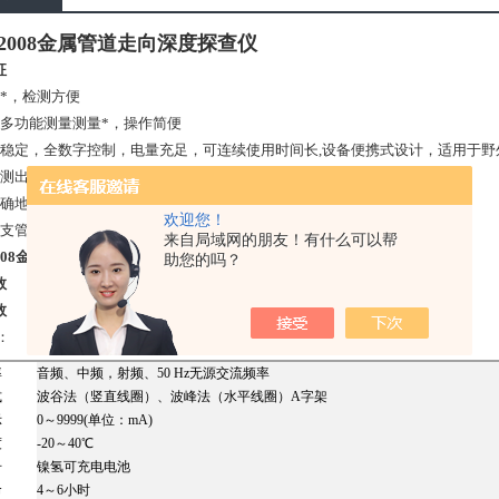
2-2008金属管道走向深度探查仪
征
能*，检测方便
有多功能测量测量*，操作简便
能稳定，全数字控制，电量充足，可连续使用时间长,设备便携式设计，适用于野
确测出埋地管道的位置
准确地对破损点进行定位
欢迎您！
有支管或构成网状的管线也能进行有效的检测
来自局域网的朋友！有什么可以帮
-2008金属管道走向深度探查仪
助您的吗？
数
数
：
率
音频、中频，射频、50 Hz无源交流频率
式
波谷法（竖直线圈）、波峰法（水平线圈）A字架
示
0～9999(单位：mA)
度
-20～40℃
号
镍氢可充电电池
命
4～6小时