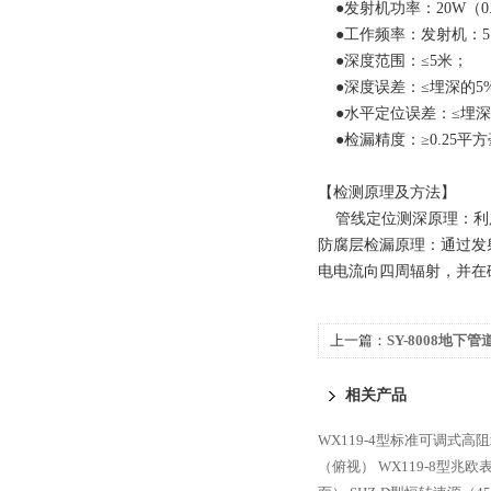
●发射机功率：20W（0.
●工作频率：发射机：512
●深度范围：≤5米；
●深度误差：≤埋深的5
●水平定位误差：≤埋深
●检漏精度：≥0.25平
【检测原理及方法】
管线定位测深原理：利用
防腐层检漏原理：通过发
电电流向四周辐射，并在
上一篇：
SY-8008地下
相关产品
WX119-4型标准可调式高
（俯视）
WX119-8型兆