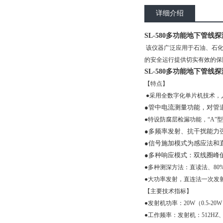
详细介绍
SL-580多功能地下管线
该仪器广泛应用于石油、石
的安全运行提供切实有效的保
SL-580多功能地下管线
【特点】
●采用全数字化单片机技术，
●管中电流测量功能，对管
●特设防腐层检漏功能，“
A”
型
●多频率发射、抗干扰能力
●信号施加模式为感应法和
●多种响应模式：双线圈峰
●多种测深方法：直读法、
80
●大功率发射，直连法一次发
【主要技术指标】
●发射机功率：
20W
（
0.5-20W
●工作频率：发射机：
512HZ