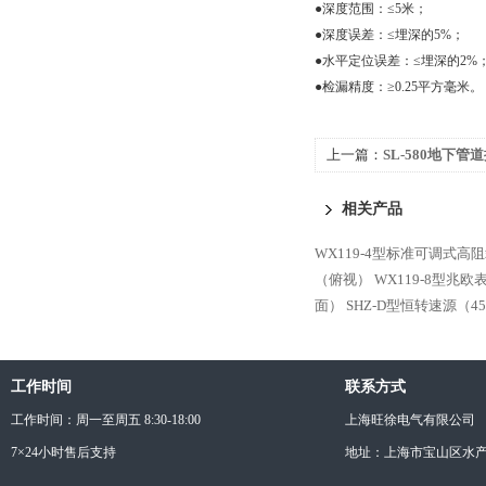
●深度范围：≤
5
米；
●深度误差：≤埋深的
5%
；
●水平定位误差：≤埋深的
2%
●检漏精度：≥
0.25
平方毫米。
上一篇：
SL-580地下管
相关产品
WX119-4型标准可调式高
（俯视）
WX119-8型兆
面）
SHZ-D型恒转速源（4
工作时间
联系方式
工作时间：周一至周五 8:30-18:00
上海旺徐电气有限公司
7×24小时售后支持
地址：上海市宝山区水产西