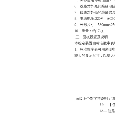
5
、标称使用环境:温度23±
6
．线路对外壳的绝缘电阻：≥
7
．线路对外壳的绝缘强度
8
、电源电压:220V，AC5
9
、外形尺寸：530mm×25
10
、重量：约17kg。
三、面板设置及说明
本检定装置由标准数字表
1、
标准数字表可用来测
较大的显示尺寸，以增大
面板上个别字符说明：Uk
Ue
— 中
Id
— 短