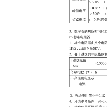
＞500V： ±
≤500V： ±
峰值电压
＞500V： 
短路电流
±（0.3%读数
3
、数字表的响应时间约2
㈡ 标准电阻器
1
、标准电阻器由八个电阻
1K
Ω，zui高耐压
5KV
。
2
、各十进盘的等级指数和
十进盘阻值
10000
×
M
（
Ω）
等级指数（%）
5
zui高使用电压或
电流
3
、残余电阻值小于0.1Ω
4
、环境参考条件：20+2-