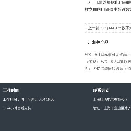
2
、
电阻器根据电阻串
柱之间的电阻值由各读数
上一篇：
SQJ44-1~5
相关产品
WX119-4型标准可调式高
（俯视）
WX119-8型兆
面）
SHZ-D型恒转速源（4
工作时间
联系方式
工作时间：周一至周五 8:30-18:00
上海旺徐电气有限公司
7×24小时售后支持
地址：上海市宝山区水产西