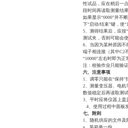
性试品，应在稍后一点
段时间再读取测量结
如果显示“0000”
下“启动/结束”键，
5
、测得结果后，应按
测试夹，否则可能会
6
、当因为某种原因不
端子相连接（其中C2
“10000”左右时即
注：校验作业只能验
六、注意事项
1
、调零只能在“保持”
2
、测量变压器、电机
数值稳定后再读取测试
3
、平时应将仪器上盖
4
、使用过程中面板
七、附则
1
、随机供应的文件及
a
、装箱单一份。