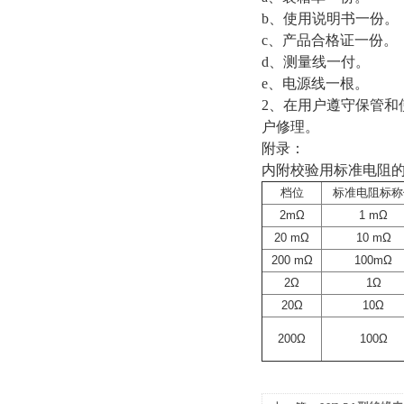
b
、使用说明书一份。
c
、产品合格证一份。
d
、测量线一付。
e
、电源线一根。
2
、在用户遵守保管和
户修理。
附录：
内附校验用标准电阻
档位
标准电阻标称
2mΩ
1 mΩ
20 mΩ
10 mΩ
200 mΩ
100mΩ
2Ω
1Ω
20Ω
10Ω
200Ω
100Ω