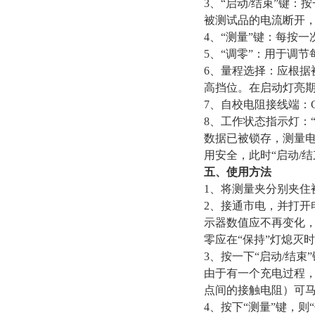
3
、“启动/结束”键
被测试品的电流断开
4
、“测量”键：每按
5
、“调零”：用于调节
6
、量程选择：应根据
高挡位。在启动灯亮
7
、自校电阻接线端：C
8
、工作状态指示灯：
数据已被锁存，测量电
用安全，此时“启动/结
五、使用方法
1
、将测量夹分别夹住被
2
、接通市电，并打开
示器数值应不再变化，
零应在“保持”灯熄灭
3
、按一下“启动/结
由于有一个充电过程
点间的接触电阻）可
4
、按下“测量”键，则