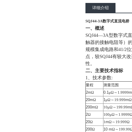
详细介绍
SQJ44-3A数字式直流电桥
一、概述
SQJ44
—3A型数字式
触器的接触电阻等）
规模集成电路和41/
点，较SQJ44有较
性。
二、主要技术指标
1
、技术参数:
量
程
测
量
范
围
2m
Ω
0.1
μΩ
～1.9999
m
20m
Ω
1
μΩ
～19.999
m
Ω
200m
Ω
10
μΩ
～199.99
m
2
Ω
100
μΩ
～1.9999
20
Ω
1
m
Ω
～19.999
Ω
200
Ω
10 m
Ω
～199.99