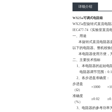
详细介绍
WX25a可调式电阻箱
WX25a型旋转式直流电
IEC477-74《实验室
一、用途
本旋转式直流电阻器是电
以下的电阻器。整机校验
本电阻器使用方便，为
二、主要技术指标
1、本电阻器的起始电阻值
电阻器调节范围：0.1～1
2、各步进盘准确度：
步进盘
×1000
×1
（Ω）
准确度
±0.02
±0
（%）
3、电阻器的参考功率为O