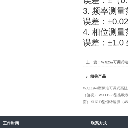
误差：±（0.
3. 频率测量范
误差：±0.02
4. 相位测量范
误差：±1.0
上一篇：
WX25a可调式
相关产品
WX119-4型标准可调式高
（俯视）
WX119-8型兆
面）
SHZ-D型恒转速源（4
工作时间
联系方式