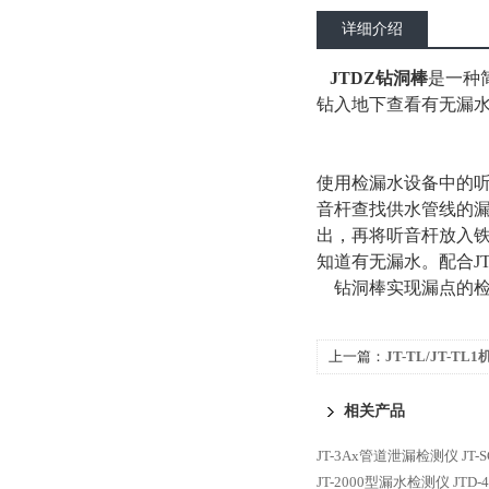
详细介绍
JTDZ钻洞棒
是一种
钻入地下查看有无漏水
使用检漏水设备中的
音杆查找供水管线的
出，再将听音杆放入铁
知道有无漏水。配合J
钻洞棒实现漏点的检
上一篇：
JT-TL/JT-T
相关产品
JT-3Ax管道泄漏检测仪
JT
JT-2000型漏水检测仪
JTD