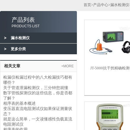
首页
>
产品中心
>
漏水检测仪
产品列表
PRODUCTS LIST
漏水检测仪
更多分类
相关文章
+MORE
JT-5000抗干扰精确检
检漏仪检漏过程中的八大检漏技巧都有
哪些？
关于管道泄漏检测仪，三分钟您就懂
数字管线探测仪的这些信息，你是否都
了解？
相序表的基本概述
变压器直流电阻测试仪如果保证测量状
态？
就是这么简单，一文读懂感性负载直流
电阻测试仪
相序表的作用