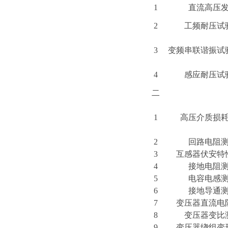
1
直流高压
2
工频耐压试
3
变频串联谐振试
4
感应耐压试
二
1
高压介质损
2
回路电阻
3
互感器伏安特
4
接地电阻
5
电容电感
6
接地导通
7
变压器直流电
8
变压器变比
9
变压器绕组变