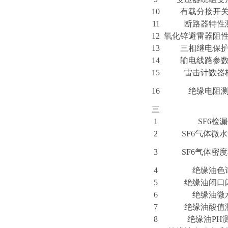
10
有载分接开
11
断路器特性
12
氧化锌避雷器阻
13
三相继电保
14
输电线路参
15
雷击计数器
16
绝缘电阻
三
1
SF6
检漏
2
SF6
气体微水
3
SF6
气体密度
4
绝缘油色
5
绝缘油闭口
6
绝缘油微
7
绝缘油酸值
8
绝缘油PH