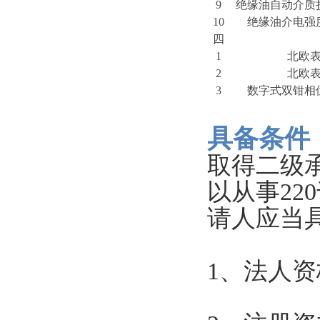
9
绝缘油自动介质
10
绝缘油介电强
四
1
北欧
2
北欧
3
数字式双钳相
具备条件
取得二级
以从事2
请人应当
1
、法人资