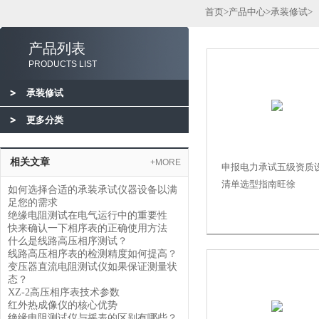
首页
>
产品中心
>
承装修试
>
产品列表
PRODUCTS LIST
承装修试
更多分类
相关文章
+MORE
申报电力承试五级资质
清单选型指南旺徐
如何选择合适的承装承试仪器设备以满
足您的需求
绝缘电阻测试在电气运行中的重要性
快来确认一下相序表的正确使用方法
什么是线路高压相序测试？
线路高压相序表的检测精度如何提高？
变压器直流电阻测试仪如果保证测量状
态？
XZ-2高压相序表技术参数
红外热成像仪的核心优势
绝缘电阻测试仪与摇表的区别有哪些？