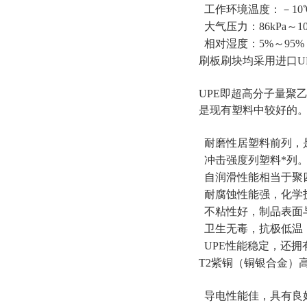
工作环境温度：－10
大气压力：86kPa～10
相对湿度：5%～95%
刷板刷块均采用进口U
UPE即超高分子量聚
是现有塑料中较好的
耐磨性居塑料前列，
冲击强度列塑料*列
自润滑性能相当于聚
耐腐蚀性能强，化学
不粘性好，制品表面
卫生无毒，抗极低温（
UPE性能稳定，还拥
T2紫铜（铜银合金）
导电性能佳，具有良