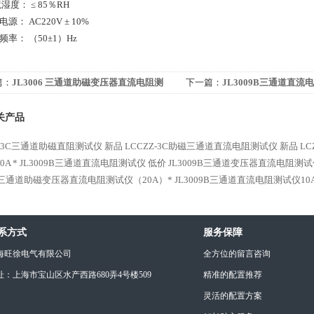
湿度： ≤ 85％RH
源： AC220V ± 10%
频率： （50±1）Hz
篇：
JL3006 三通道助磁变压器直流电阻测
下一篇：
JL3009B三通道直流电
低价
价
关产品
Z-3C三通道助磁直阻测试仪 新品
LCCZZ-3C助磁三通道直流电阻测试仪 新品
L
A *
JL3009B三通道直流电阻测试仪 低价
JL3009B三通道变压器直流电阻测试
06三通道助磁变压器直流电阻测试仪（20A）*
JL3009B三通道直流电阻测试仪10
系方式
服务保障
海旺徐电气有限公司
全方位的留言咨询
址：上海市宝山区水产西路680弄4号楼509
精准的配置推荐
灵活的配置方案