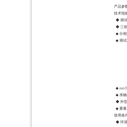
产品参
技术指
◆ 测
◆ 三相
◆ 分相
◆ 测试范
20A
10A
5A ：
20A+
10A+
5A+5
◆ zui
◆ 准确
◆ 外型
◆ 重量：
使用条
◆ 环境