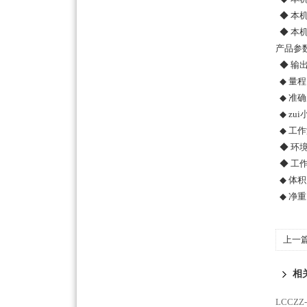
◆ 本
◆ 本
产品参
◆ 输
◆ 量
◆ 准确度
◆ zui
◆ 工作
◆ 环境
◆ 工作
◆ 体积
◆ 净重：
上一
相
LCCZ