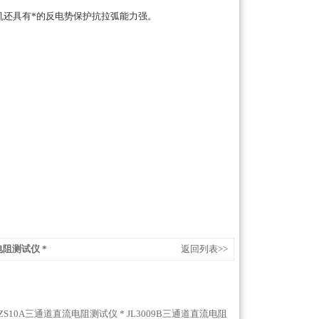
机还具有*的反电势保护抗拉弧能力强。
电阻测试仪 *
返回列表>>
CZS10A三通道直流电阻测试仪 *
JL3009B三通道直流电阻