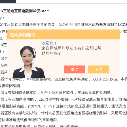
10A三通道直流电阻测试仪10A *
介：
足变压器直流电阻快速测量的需要，我公司利用自身技术优势开发研制了
LCZ
有体积小、重量轻、输出电流大等特点。整机由单片机控制，自动完成自检、数
能。仪器测量精度高，操作简便，可实现变压器直流电阻的快速测量。
欢迎您！
10A三通道直流电阻测试仪10A *
来自局域网的朋友！有什么可以帮
性：
助您的吗？
器自动选择输出电流（zui大可以输出10A）。
量范围宽（0Ω-100Ω），能测量变压器、互感器等感性直流电阻。
器采用480*272点阵65K色彩色大屏幕，显示数据清晰易读。
仪器带有万年历、100组数据存储、温度自动换算等功能，关机不丢失数据。本
以供查阅编辑。
仪器设有RS485通讯接口，配合上位机操控软件，实现远距离控制测量。
仪器设有三相同测功能，以应对星型接法绕组一次接线完成三相直阻测量，自动
用逐相测试功能，针对YN、D（Y）连接方式的变压器进行逐相测试，测试完
仪器还设有自动助磁功能，针对铁芯五柱低压角接变压器绕组的测试，采用高低
可快速准确测试低压绕组的直流电阻。
机具有音响放电报警，放电指示清晰，减少误操作。