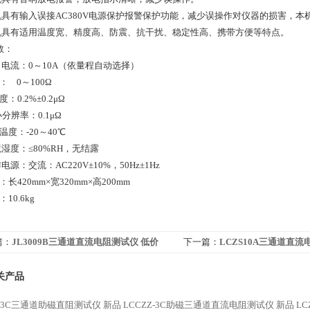
机具有输入误接AC380V电源保护报警保护功能，减少误操作对仪器的损害，本
机具有适用温度宽、精度高、防震、抗干扰、稳定性高、携带方便等特点。
数：
出电流：0～10A（依量程自动选择）
程： 0～100Ω
：0.2%±0.2μΩ
小分辨率：0.1μΩ
温度：-20～40℃
湿度：≤80%RH，无结露
电源：交流：AC220V±10%，50Hz±1Hz
：长420mm×宽320mm×高200mm
10.6kg
篇：
JL3009B三通道直流电阻测试仪 低价
下一篇：
LCZS10A三通道直流
关产品
Z-3C三通道助磁直阻测试仪 新品
LCCZZ-3C助磁三通道直流电阻测试仪 新品
L