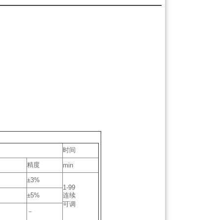
时间
精度
min
±3%
1-99
±5%
连续
可调
－