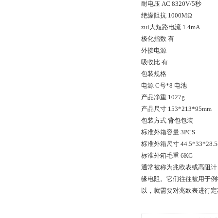
耐电压 AC 8320V/5秒
绝缘阻抗 1000MΩ
zui大短路电流 1.4mA
极化指数 有
外接电源
吸收比 有
包装规格
电源 C号*8 电池
产品净重 1027g
产品尺寸 153*213*95mm
包装方式 背包包装
标准外箱容量 3PCS
标准外箱尺寸 44.5*33*28.5
标准外箱毛重 6KG
通常被称为兆欧表或高阻计
缘电阻。它们往往被用于例
以，就需要对兆欧表进行定