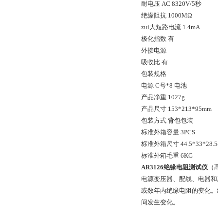
耐电压 AC 8320V/5秒
绝缘阻抗 1000MΩ
zui大短路电流 1.4mA
极化指数 有
外接电源
吸收比 有
包装规格
电源 C号*8 电池
产品净重 1027g
产品尺寸 153*213*95mm
包装方式 背包包装
标准外箱容量 3PCS
标准外箱尺寸 44.5*33*28.5
标准外箱毛重 6KG
AR3126绝缘电阻测试仪
（
电源变压器、配线、电器和
或数年内绝缘电阻的变化。
间发生变化。