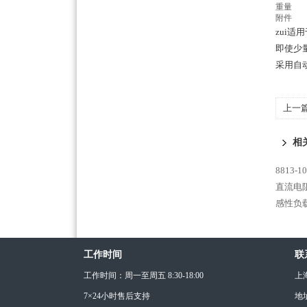
重量
附件
zui适
即使少
采用自
上一
相
8813
直流电阻
感性负载
工作时间
联
工作时间：周一至周五 8:30-18:00
上
7×24小时售后支持
地