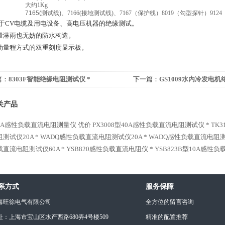
大约
1Kg
7165(
测试线
)
、
7166(
接地测试线
)
、
7167
（保护线）
8019
（勾型探针）
9124
用于
CV
电缆及用电设备、高电压机器的绝缘测试。
量淋雨也无妨的防水构造。
动量程方式的双重刻度显示板。
篇：
8303F智能绝缘电阻测试仪 *
下一篇：
GS1009水内冷发电机
关产品
-10A感性负载直流电阻测量仪 优价
PX3008型40A感性负载直流电阻测试仪 *
TK
测试仪20A *
WADQ感性负载直流电阻测试仪20A *
WADQ感性负载直流电阻测试
直流电阻测试仪60A *
YSB820感性负载直流电阻仪 *
YSB823B型10A感性
系方式
服务保障
海旺徐电气有限公司
全方位的留言咨询
址：上海市宝山区水产西路680弄4号楼509
精准的配置推荐