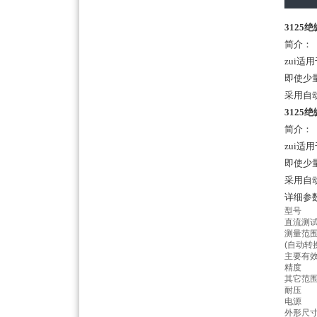
3125
简介：
zui适
即使少
采用自
3125
简介：
zui适
即使少
采用自
详细参
型号
直流测
测量范
(
自动转
主要有
精度
其它范
耐压
电源
外形尺