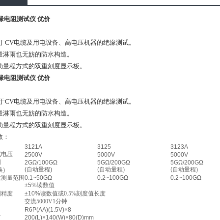
绝缘电阻测试仪 优价
用于
CV
电缆及用电设备、高电压机器的绝缘测试。
量淋雨也无妨的防水构造。
动量程方式的双重刻度显示板。
绝缘电阻测试仪 优价
用于
CV
电缆及用电设备、高电压机器的绝缘测试。
量淋雨也无妨的防水构造。
动量程方式的双重刻度显示板。
数：
3121A
3125
3123A
试电压
2500V
5000V
5000V
围
2GΩ/100GΩ
5GΩ/200GΩ
5GΩ/200GΩ
(
自动量程
)
(
自动量程
)
(
自动量程
)
换
)
效测量范围
0.1~50GΩ
0.2~100GΩ
0.2~100GΩ
±5%
读数值
围精度
±10%
读数值或
0.5%
刻度值长度
交流
5000V1
分钟
R6P(AA)(1.5V)×8
寸
200(L)×140(W)×80(D)mm