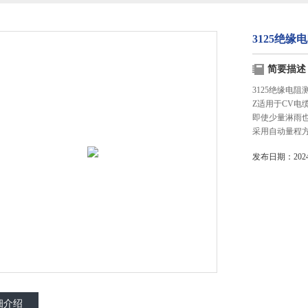
3125绝缘
简要描述
3125绝缘电阻
Z适用于CV电
即使少量淋雨
采用自动量程
发布日期：2024-
细介绍