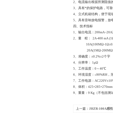
2、
电流输出根据所测阻值
3、
具有*的保护电路，可
4、
立式机箱结构，便于现
5、
具有音响放电报警，放
四、技术指标
1
、输出电流：
200mA~20A
2
、量
程：
2A-400
mA
(1
10A(100M
Ω-1Ω±
20A(1M
Ω-200MΩ
3
、准确度：±0.2%±2个字
4
、分辨率： 1μΩ
5
、工作温度：0～40℃
6
、环境湿度：≤90%RH，
7
、工作电源：AC220V±10%
8
、体积：425×285×270mm
9
、重量：9 Kg（不包括测
上一篇：
JHZR-100A