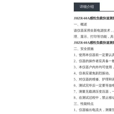
详细介绍
JHZR-60A感性负载快速测
一、概述
该仪器采用全新电源技术，
理、显示、打印等功能，具
JHZR-60A感性负载快速测
二、安全措施
1、
使用本仪器前一定要认
2、
仪器的操作者应具备一
3、
本仪器户内外均可使用
4、
仪表应避免剧烈振动。
5、
对仪器的维修、护理和
6、
测试完毕后一定要等放
7、
测量无载调压变压器，
8、
在测试过程中，禁止移
三、性能特点
1、
仪器输出电流大，
测量