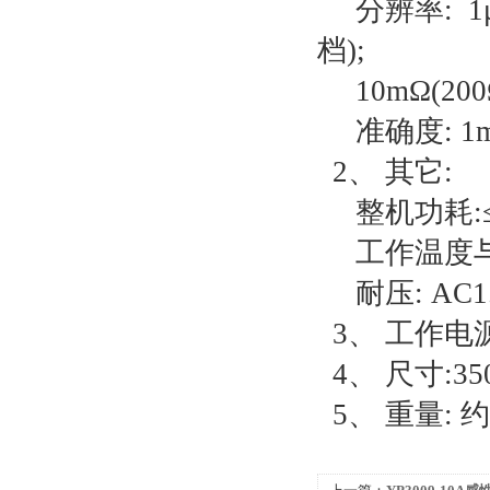
分辨率: 1μΩ(
档);
10mΩ(200Ω
准确度: 1mΩ～
2、 其它:
整机功耗:≤
工作温度与湿度:
耐压: AC1.5
3、 工作电源:
4、 尺寸:350m
5、 重量: 约