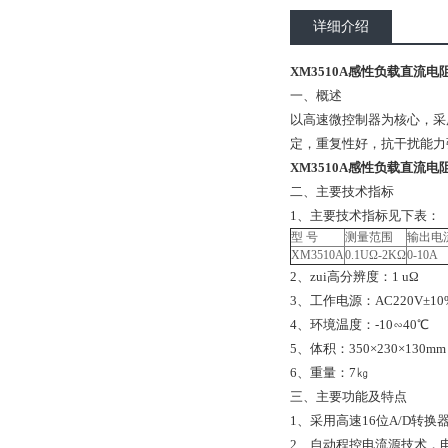
详细介绍
XM3510A感性负载直流电
一、概述
以高速微控制器为核心，采
定，重复性好，抗干扰能力
XM3510A感性负载直流电
二、主要技术指标
1、主要技术指标见下表：
型 号
测量范围
输出电
XM3510A
0.1UΩ-2KΩ
0-10A
2、zui高分辨度：1 uΩ
3、工作电源：AC220V±10
4、环境温度：-10∽40℃
5、体积：350×230×130mm
6、重量：7㎏
三、主要功能及特点
1、采用高速16位A/D转
2、自动程控电流源技术，