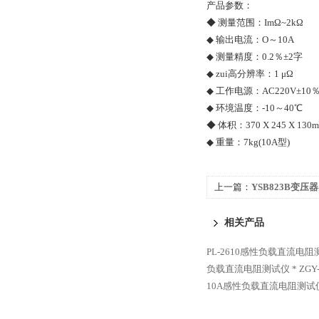
产品参数：
◆ 测量范围：ImΩ~2kΩ
◆ 输出电流：O～10A
◆ 测量精度：0.2％±2字
◆ zui高分辨率：1 μΩ
◆ 工作电源：AC220V±10
◆ 环境温度：-10～40℃
◆ 体积：370 X 245 X 13
◆ 重量：7kg(10A型)
上一篇：
YSB823B变
仪 *
相关产品
PL-2610感性负载直流电阻
负载直流电阻测试仪 *
ZG
10A感性负载直流电阻测试