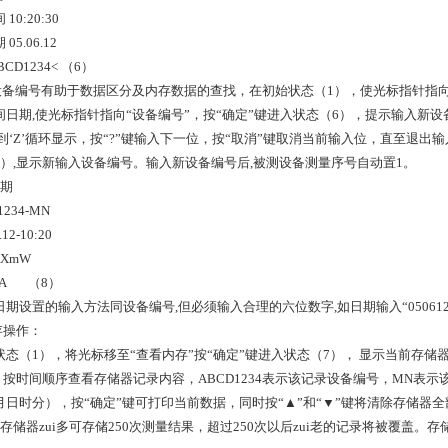
10:20:30
05.06.12
CD1234< （6）
备编号有助于数据区分及内存数据的查找，在初始状态（1），使光标指针指向“
日期,使光标指针指向“设备编号”，按“确定”键进入状态（6），提示输入新设备编
’到‘Z’循环显示，按“?”键输入下一位，按“取消”键取消当前输入位，直至退出
5）,显示新输入设备编号。输入新设备编号后,被测设备测量序号自动置1。
日期
1234-MN
.12-10:20
XXmW
.XA （8）
期设置的输入方法同设备编号,但必须输入合理的六位数字,如日期输入“050612
存操作：
状态（1），将光标移至“查看内存”按“确定”键进入状态（7）， 显示当前存储
，按时间顺序查看存储器记录内容，ABCD1234表示该记录设备编号，MN表示该设备第
月日时分），按“确定”键可打印当前数据，同时按“▲”和“▼”键将清除存储器全
。存储器zui多可存储250次测量结果，超过250次以后zui老的记录将被覆盖