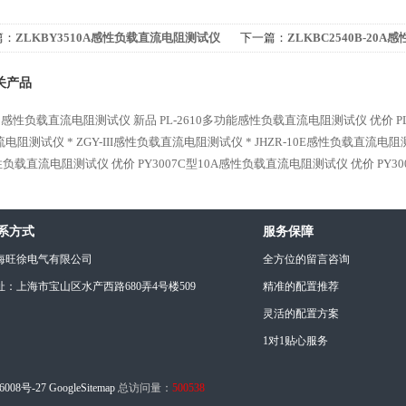
篇：
ZLKBY3510A感性负载直流电阻测试仪
下一篇：
ZLKBC2540B-20
试仪 优价
关产品
610感性负载直流电阻测试仪 新品
PL-2610多功能感性负载直流电阻测试仪 优价
流电阻测试仪 *
ZGY-III感性负载直流电阻测试仪 *
JHZR-10E感性负载直流电阻
性负载直流电阻测试仪 优价
PY3007C型10A感性负载直流电阻测试仪 优价
PY
系方式
服务保障
海旺徐电气有限公司
全方位的留言咨询
址：上海市宝山区水产西路680弄4号楼509
精准的配置推荐
灵活的配置方案
1对1贴心服务
6008号-27
GoogleSitemap
总访问量：
500538