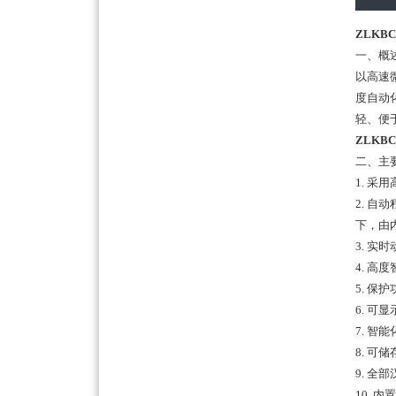
ZLKB
一、概
以高速
度自动
轻、便
ZLKB
二、主
1. 采
2. 
下，由
3. 
4. 
5. 
6. 可
7. 
8. 可
9. 
10.