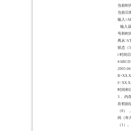
当前时间 
当前日期 
输入>AB
输入设
号和时间
再从‘A
状态（
l 时间
#ABCD
2005.06
R=XX.
I= XX
时间和日
3． 内
在初始
（8） 
间（年
（1）