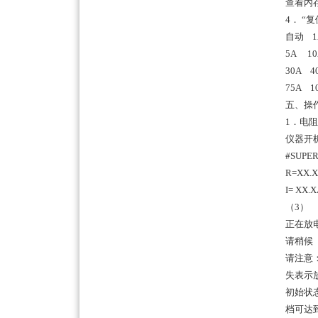
查看内
4． 
自动 1A
5A 10
30A 4
75A 1
五、操
1．电
仪器开
#SUPE
R=XX.
I= XX.
（3）
正在放
请稍候
请注意
失表示
初始状
档可达