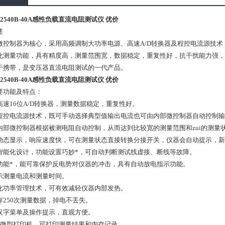
C2540B-40A感性负载直流电阻测试仪 优价
述
微控制器为核心，采用高频调制大功率电源、高速A/D转换器及程控电流源技术
化测量功能，具有精度高，测量范围宽，数据稳定，重复性好，抗干扰能力强，
于携带，是变压器直流电阻测试的一代产品。
C2540B-40A感性负载直流电阻测试仪 优价
要功能及特点：
用高速16位A/D转换器，测量数据稳定，重复性好。
自动程控电流源技术，既可手动选择典型值输出电流也可由内部微控制器自动控制输
内部微控制器根据被测电阻自动控制，从而达到比较宽的测量范围和zui的测量
实时动态显示，响应速度快，可在测量状态直接转换分接开关，仪器会自动提示，
高度智能化设计，功能设置巧妙*，可自动判断测试线虚接、断线等故障。
保护功能*，能可靠保护反电势对仪器的冲击，具有自动放电指示功能。
显示测量电流和测量时间。
智能化功率管理技术，可有效减轻仪器内部发热。
储存250次测量数据，掉电不丢失。
全部汉字菜单及操作提示，直观方便。
 内置微型打印机，可打印测量结果和内存记录。