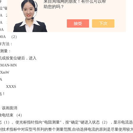
存
来自局域网的朋友！有什么可以帮
助您的吗？
“复位”键：在任何状态下，按此健将使整机复位回到初始状态。
 2.5A
A 20A
0A 50A
00A （2）
作方法：
阻测量：
机或按复位键后，进入
RMAN-MN
XXmW
XA
 XXXS
电！
：该画面消
放电结束 （4）
态（1）。使光标指针指向“电阻测量”，按“确定”键进入状态（2），显示电流
到技术指标中对应型号所列的整个测量范围,自动选择电流的原则是尽量使用较大