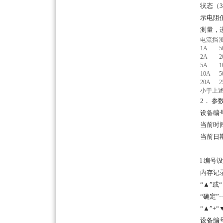
状态（
示电阻
测量，
电流挡
1A
2A
5A
1
10A
20A
小于上述
2． 参
设备编号
当前时间 
当前日期 
（
l 编号
内存记录
“▲”或
“确定”--
“▲”+“
设备编号