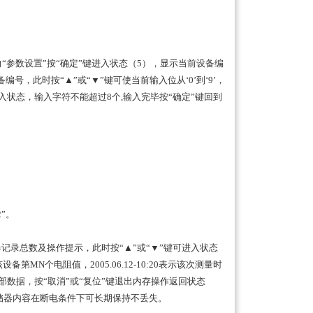
参数设置”按“确定”键进入状态（5），显示当前设备编
号，此时按“▲”或“▼”键可使当前输入位从‘0’到‘9’，
输入状态，输入字符不能超过8个,输入完毕按“确定”键回到
”。
器记录总数及操作提示，此时按“▲”或“▼”键可进入状态
MN个电阻值，2005.06.12-10:20表示该次测量时
部数据，按“取消”或“复位”键退出内存操作返回状态
。存储器内容在断电条件下可长期保持不丢失。