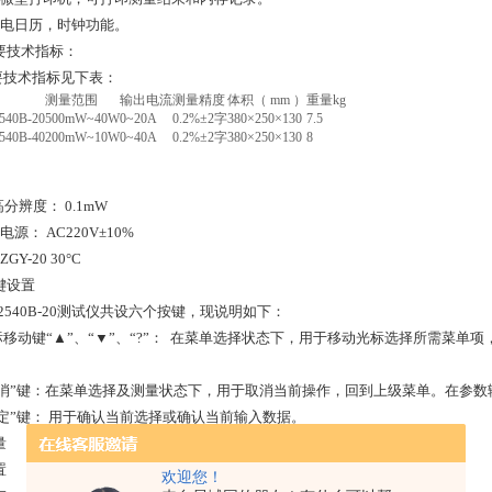
不掉电日历，时钟功能。
要技术指标：
主要技术指标见下表：
测量范围
输出电流
测量精度
体积（ mm ）
重量kg
540B-20
500mW~40W
0~20A
0.2%±2字
380×250×130
7.5
540B-40
200mW~10W
0~40A
0.2%±2字
380×250×130
8
高分辨度： 0.1mW
电源： AC220V±10%
GY-20 30°C
键设置
C2540B-20测试仪共设六个按键，现说明如下：
光标移动键“▲”、“▼”、“?”： 在菜单选择状态下，用于移动光标选择所需菜
“取消”键：在菜单选择及测量状态下，用于取消当前操作，回到上级菜单。在参
“确定”键： 用于确认当前选择或确认当前输入数据。
量
置
欢迎您！