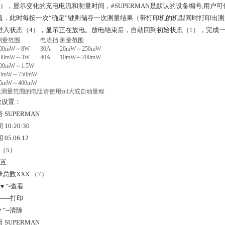
3），显示变化的充电电流和测量时间，#SUPERMAN是默认的设备编号,用户
值，此时每按一次“确定”键则储存一次测量结果（带打印机的机型同时打印出测量
进入状态（4），显示正在放电。放电结束后，自动回到初始状态（1），完成
测量范围
电流挡
测量范围
500mW～8W
30A
20mW～250mW
200mW～3W
40A
10mW～200mW
00mW～1.5W
50mW～750mW
25mW～400mW
测量范围的电阻请使用zui大或自动量程
数设置：
 SUPERMAN
10:20:30
05.06.12
5）
设置
总数XXX （7）
“▼”-查看
-----打印
▼”--清除
 SUPERMAN