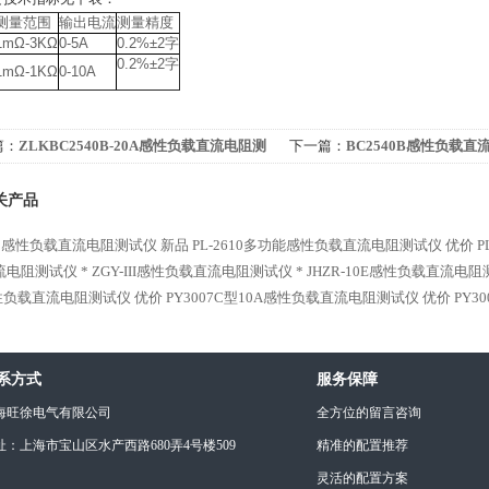
测量范围
输出电流
测量精度
1mΩ-3KΩ
0-5A
0.2%±2字
0.2%±2字
1mΩ-1KΩ
0-10A
篇：
ZLKBC2540B-20A感性负载直流电阻测
下一篇：
BC2540B感性负载直
优价
关产品
610感性负载直流电阻测试仪 新品
PL-2610多功能感性负载直流电阻测试仪 优价
流电阻测试仪 *
ZGY-III感性负载直流电阻测试仪 *
JHZR-10E感性负载直流电阻
性负载直流电阻测试仪 优价
PY3007C型10A感性负载直流电阻测试仪 优价
PY
系方式
服务保障
海旺徐电气有限公司
全方位的留言咨询
址：上海市宝山区水产西路680弄4号楼509
精准的配置推荐
灵活的配置方案