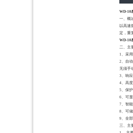
WD-1
一、概
以高速
定，重
WD-1
二、主
1、采
2、自
无须手
3、响
4、高
5、保
6、可
7、智
8、可
9、全
三、主
1、 