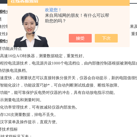
欢迎您！
0感性负载直流电阻测试仪 *
来自局域网的朋友！有什么可以帮
述
助您的吗？
微控制器为核心，采用高速A/D转换器及程控电流源技术，达到了*的测量效果
复性好，抗干扰能力强，保护功能*，充放电速度快等特点。该仪器体积小、重
0感性负载直流电阻测试仪 *
要功能及特点
用高速16位A/D转换器，测量数据稳定，重复性好。
动程控电流源技术，电流源共设1000个电流档位，由内部微控制器根据被测电阻
动切换电流换档。
应速度快，在测量状态可以直接转换分接开关，仪器会自动提示，新的电阻值很
度智能化设计，功能设置巧妙*，可自动判断测试线虚接、断线等故障。
护功能*，能可靠保护反电势对仪器的冲击，具有自动放电指示功能。
显示测量电流和测量时间。
能化功率管理技术，可有效减轻仪器内部发热。
储存120次测量数据，掉电不丢失。
部汉字菜单及操作提示，直观方便。
要技术指标
主要技术指标见下表：